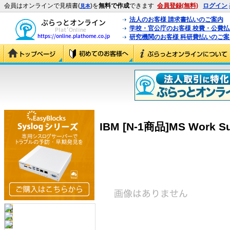
会員はオンラインで見積書(
)を
無料で作成
できます
会員登録(無料)
ログイン
見本
法人のお客様 請求書払いのご案内
学校・官公庁のお客様 校費・公費
研究機関のお客様 科研費払いのご案
IBM [N-1商品]MS Work Sui