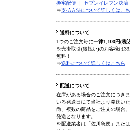
換宅配便
｜
セブンイレブン決済
⇒
支払方法について詳しくはこ
送料について
1つのご注文毎に
一律1,100円(税
※売掛取引(後払い)のお客様は33
無料！
⇒
送料について詳しくはこちら
配送について
在庫がある場合のご注文につき
いる発送日にて当社より発送い
尚、複数の商品をご注文の場合
発送となります。
※配送業者は「佐川急便」また