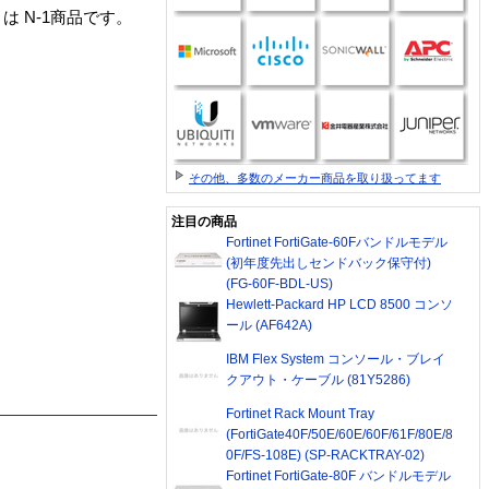
IX, Win」は N-1商品です。
その他、多数のメーカー商品を取り扱ってます
注目の商品
Fortinet FortiGate-60Fバンドルモデル
(初年度先出しセンドバック保守付)
(FG-60F-BDL-US)
Hewlett-Packard HP LCD 8500 コンソ
ール (AF642A)
IBM Flex System コンソール・ブレイ
クアウト・ケーブル (81Y5286)
Fortinet Rack Mount Tray
(FortiGate40F/50E/60E/60F/61F/80E/8
0F/FS-108E) (SP-RACKTRAY-02)
Fortinet FortiGate-80F バンドルモデル