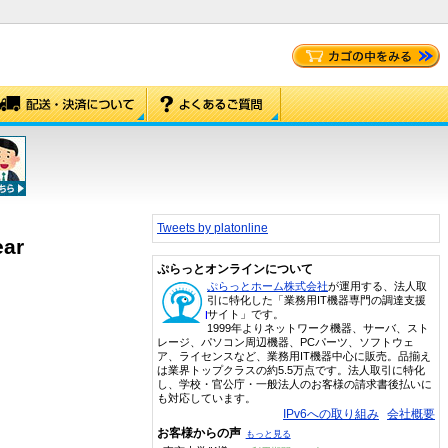
Tweets by platonline
ear
ぷらっとオンラインについて
ぷらっとホーム株式会社
が運用する、法人取
引に特化した「業務用IT機器専門の調達支援
サイト」です。
1999年よりネットワーク機器、サーバ、スト
レージ、パソコン周辺機器、PCパーツ、ソフトウェ
ア、ライセンスなど、業務用IT機器中心に販売。品揃え
は業界トップクラスの約5.5万点です。法人取引に特化
し、学校・官公庁・一般法人のお客様の請求書後払いに
も対応しています。
IPv6への取り組み
会社概要
お客様からの声
もっと見る