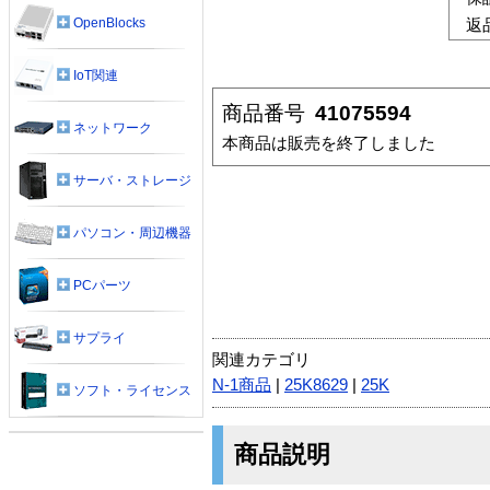
OpenBlocks
返
IoT関連
商品番号
41075594
ネットワーク
本商品は販売を終了しました
サーバ・ストレージ
パソコン・周辺機器
PCパーツ
サプライ
関連カテゴリ
N-1商品
|
25K8629
|
25K
ソフト・ライセンス
商品説明