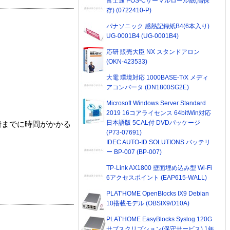
富士通 POS-Cサーマルロール紙(高保
存) (0722410-P)
パナソニック 感熱記録紙B4(6本入り)
UG-0001B4 (UG-0001B4)
応研 販売大臣 NX スタンドアロン
(OKN-423533)
大電 環境対応 1000BASE-T/X メディ
アコンバータ (DN1800SG2E)
Microsoft Windows Server Standard
2019 16コアライセンス 64bitWin対応
日本語版 5CAL付 DVDパッケージ
着までに時間がかかる
(P73-07691)
IDEC AUTO-ID SOLUTIONS バッテリ
ー BP-007 (BP-007)
TP-Link AX1800 壁面埋め込み型 Wi-Fi
6アクセスポイント (EAP615-WALL)
PLAT'HOME OpenBlocks IX9 Debian
10搭載モデル (OBSIX9/D10A)
PLAT'HOME EasyBlocks Syslog 120G
サブスクリプション(保守サービス) 1年