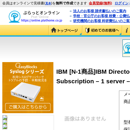
会員はオンラインで見積書(
)を
無料で作成
できます
会員登録(無料)
ログイン
見本
法人のお客様 請求書払いのご案内
学校・官公庁のお客様 校費・公費
研究機関のお客様 科研費払いのご案
IBM [N-1商品]IBM Director S
Subscription – 1 server 
メ
商
型
保