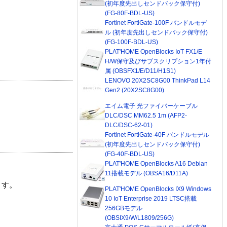
(初年度先出しセンドバック保守付)
(FG-80F-BDL-US)
Fortinet FortiGate-100F バンドルモデ
ル (初年度先出しセンドバック保守付)
(FG-100F-BDL-US)
PLAT'HOME OpenBlocks IoT FX1/E
H/W保守及びサブスクリプション1年付
属 (OBSFX1/E/D11/H1S1)
LENOVO 20X2SC8G00 ThinkPad L14
Gen2 (20X2SC8G00)
エイム電子 光ファイバーケーブル
DLC/DSC MM62.5 1m (AFP2-
DLC/DSC-62-01)
Fortinet FortiGate-40F バンドルモデル
(初年度先出しセンドバック保守付)
(FG-40F-BDL-US)
PLAT'HOME OpenBlocks A16 Debian
11搭載モデル (OBSA16/D11A)
ます。
PLAT'HOME OpenBlocks IX9 Windows
10 IoT Enterprise 2019 LTSC搭載
256GBモデル
(OBSIX9/W/L1809/256G)