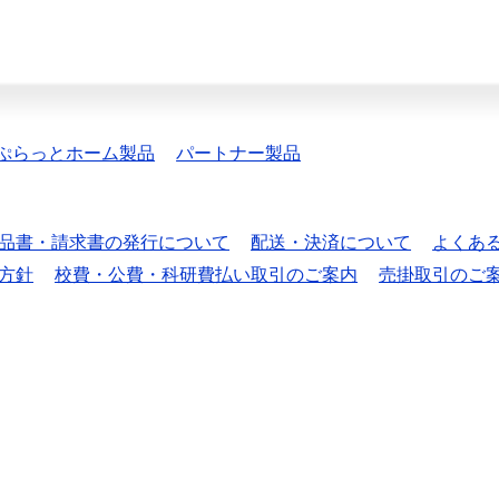
ぷらっとホーム製品
パートナー製品
品書・請求書の発行について
配送・決済について
よくあ
方針
校費・公費・科研費払い取引のご案内
売掛取引のご