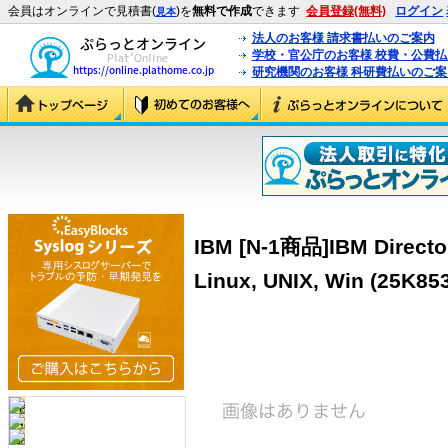
会員はオンラインで見積書(
)を
無料で作成
できます
会員登録(無料)
ログイン
見本
法人のお客様 請求書払いのご案内
学校・官公庁のお客様 校費・公費
研究機関のお客様 科研費払いのご案
IBM [N-1商品]IBM Director –
Linux, UNIX, Win (25K85