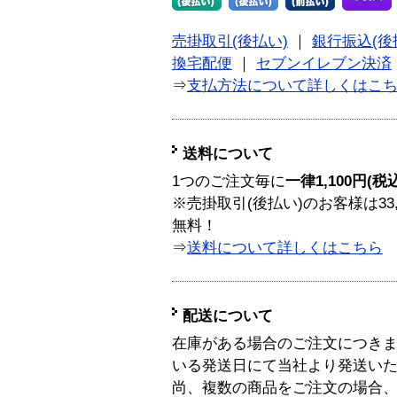
売掛取引(後払い)
｜
銀行振込(後
換宅配便
｜
セブンイレブン決済
⇒
支払方法について詳しくはこ
送料について
1つのご注文毎に
一律1,100円(税
※売掛取引(後払い)のお客様は33
無料！
⇒
送料について詳しくはこちら
配送について
在庫がある場合のご注文につき
いる発送日にて当社より発送い
尚、複数の商品をご注文の場合