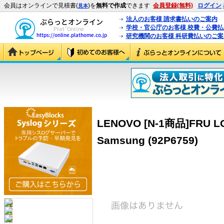
会員はオンラインで見積書(
)を
無料で作成
できます
会員登録(無料)
ログイン
見本
法人のお客様 請求書払いのご案内
学校・官公庁のお客様 校費・公費
研究機関のお客様 科研費払いのご案
LENOVO [N-1商品]FRU LCD
Samsung (92P6759)