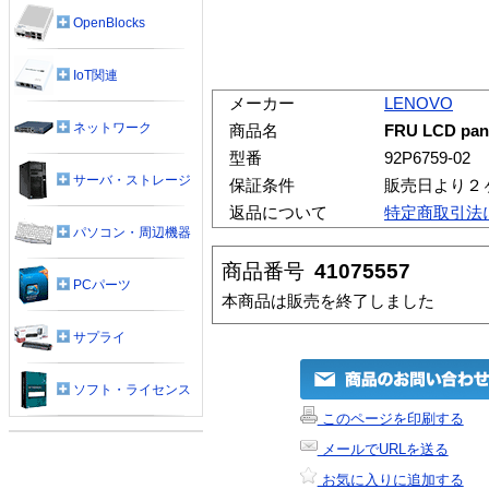
OpenBlocks
IoT関連
メーカー
LENOVO
ネットワーク
商品名
FRU LCD pane
型番
92P6759-02
サーバ・ストレージ
保証条件
販売日より２
返品について
特定商取引法
パソコン・周辺機器
商品番号
41075557
PCパーツ
本商品は販売を終了しました
サプライ
ソフト・ライセンス
このページを印刷する
メールでURLを送る
お気に入りに追加する