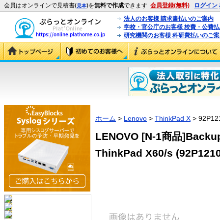
会員はオンラインで見積書(
)を
無料で作成
できます
会員登録(無料)
ログイン
見本
法人のお客様 請求書払いのご案内
学校・官公庁のお客様 校費・公費
研究機関のお客様 科研費払いのご案
ホーム
>
Lenovo
>
ThinkPad X
> 92P12
LENOVO [N-1商品]Backup b
ThinkPad X60/s (92P1210