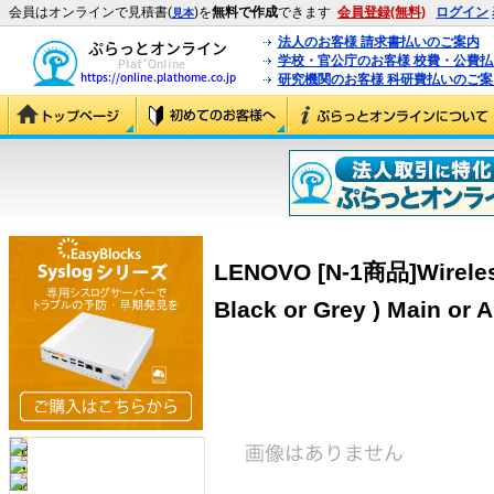
会員はオンラインで見積書(
)を
無料で作成
できます
会員登録(無料)
ログイン
見本
法人のお客様 請求書払いのご案内
学校・官公庁のお客様 校費・公費
研究機関のお客様 科研費払いのご案
LENOVO [N-1商品]Wireless
Black or Grey ) Main or 