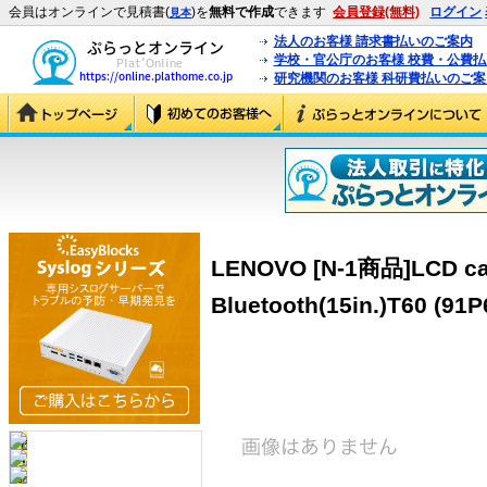
会員はオンラインで見積書(
)を
無料で作成
できます
会員登録(無料)
ログイン
見本
法人のお客様 請求書払いのご案内
学校・官公庁のお客様 校費・公費
研究機関のお客様 科研費払いのご案
LENOVO [N-1商品]LCD cab
Bluetooth(15in.)T60 (91P