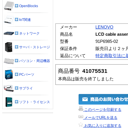
OpenBlocks
IoT関連
メーカー
LENOVO
ネットワーク
商品名
LCD cable assem
型番
91P6985-02
サーバ・ストレージ
保証条件
販売日より２ヶ
返品について
特定商取引法に
パソコン・周辺機器
商品番号
41075531
PCパーツ
本商品は販売を終了しました
サプライ
ソフト・ライセンス
このページを印刷する
メールでURLを送る
お気に入りに追加する