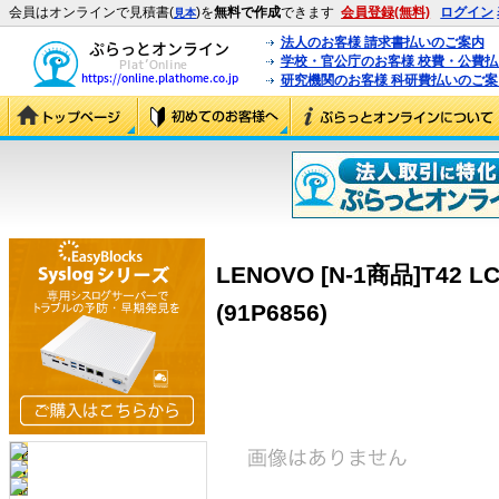
会員はオンラインで見積書(
)を
無料で作成
できます
会員登録(無料)
ログイン
見本
法人のお客様 請求書払いのご案内
学校・官公庁のお客様 校費・公費
研究機関のお客様 科研費払いのご案
LENOVO [N-1商品]T42 LCD
(91P6856)