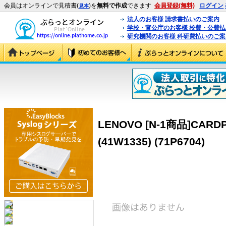
会員はオンラインで見積書(
)を
無料で作成
できます
会員登録(無料)
ログイン
見本
法人のお客様 請求書払いのご案内
学校・官公庁のお客様 校費・公費
研究機関のお客様 科研費払いのご案
LENOVO [N-1商品]CARDPO
(41W1335) (71P6704)