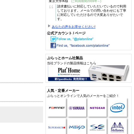
東京大学/K様
(ご利用期間2009年～)
“
請求書払いに対応していただいているので利用
しております。メールでの問い合わせにも丁寧
に対応していただけるので大変ありがたいで
す。
あなたの声をお寄せください!
公式アカウント / ページ
ぷらっとホーム社製品
当社ブランドの製品情報はこちら
人気・定番メーカー
ぷらっとオンラインで人気のメーカーをご紹介！