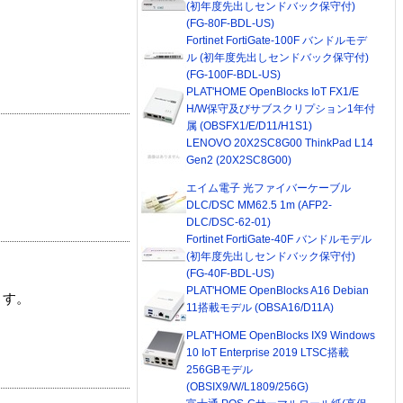
(初年度先出しセンドバック保守付)
(FG-80F-BDL-US)
Fortinet FortiGate-100F バンドルモデ
ル (初年度先出しセンドバック保守付)
(FG-100F-BDL-US)
PLAT'HOME OpenBlocks IoT FX1/E
H/W保守及びサブスクリプション1年付
属 (OBSFX1/E/D11/H1S1)
LENOVO 20X2SC8G00 ThinkPad L14
Gen2 (20X2SC8G00)
エイム電子 光ファイバーケーブル
DLC/DSC MM62.5 1m (AFP2-
DLC/DSC-62-01)
Fortinet FortiGate-40F バンドルモデル
(初年度先出しセンドバック保守付)
(FG-40F-BDL-US)
PLAT'HOME OpenBlocks A16 Debian
ます。
11搭載モデル (OBSA16/D11A)
PLAT'HOME OpenBlocks IX9 Windows
10 IoT Enterprise 2019 LTSC搭載
256GBモデル
(OBSIX9/W/L1809/256G)