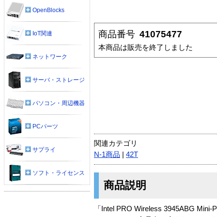
OpenBlocks
商品番号
41075477
IoT関連
本商品は販売を終了しました
ネットワーク
サーバ・ストレージ
パソコン・周辺機器
PCパーツ
関連カテゴリ
サプライ
N-1商品
|
42T
ソフト・ライセンス
商品説明
「Intel PRO Wireless 3945ABG Min