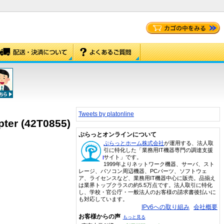
Tweets by platonline
ter (42T0855)
ぷらっとオンラインについて
ぷらっとホーム株式会社
が運用する、法人取
引に特化した「業務用IT機器専門の調達支援
サイト」です。
1999年よりネットワーク機器、サーバ、スト
レージ、パソコン周辺機器、PCパーツ、ソフトウェ
ア、ライセンスなど、業務用IT機器中心に販売。品揃え
は業界トップクラスの約5.5万点です。法人取引に特化
し、学校・官公庁・一般法人のお客様の請求書後払いに
も対応しています。
IPv6への取り組み
会社概要
お客様からの声
もっと見る