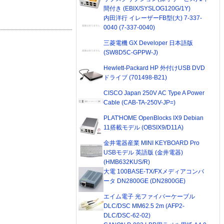
間付き (EBIX/SYSLOG120G/1Y)
内田洋行 イレーザーFB型(大) 7-337-
0040 (7-337-0040)
三菱電機 GX Developer 日本語版
(SW8D5C-GPPW-J)
Hewlett-Packard HP 外付けUSB DVD
ドライブ (701498-B21)
CISCO Japan 250V AC Type A Power
Cable (CAB-TA-250V-JP=)
PLAT'HOME OpenBlocks IX9 Debian
11搭載モデル (OBSIX9/D11A)
金井電器産業 MINI KEYBOARD Pro
USBモデル 英語版 (金井電器)
(HMB632KUS/R)
大電 100BASE-TX/FXメディアコンバ
ータ DN2800GE (DN2800GE)
エイム電子 光ファイバーケーブル
DLC/DSC MM62.5 2m (AFP2-
DLC/DSC-62-02)