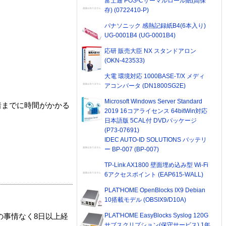
富士通 POS-Cサーマルロール紙(高保
存) (0722410-P)
パナソニック 感熱記録紙B4(6本入り)
UG-0001B4 (UG-0001B4)
応研 販売大臣 NX スタンドアロン
(OKN-423533)
大電 環境対応 1000BASE-T/X メディ
アコンバータ (DN1800SG2E)
Microsoft Windows Server Standard
着までに時間がかかる
2019 16コアライセンス 64bitWin対応
日本語版 5CAL付 DVDパッケージ
(P73-07691)
IDEC AUTO-ID SOLUTIONS バッテリ
ー BP-007 (BP-007)
TP-Link AX1800 壁面埋め込み型 Wi-Fi
6アクセスポイント (EAP615-WALL)
PLAT'HOME OpenBlocks IX9 Debian
10搭載モデル (OBSIX9/D10A)
PLAT'HOME EasyBlocks Syslog 120G
の事情なく8日以上経
サブスクリプション(保守サービス) 1年