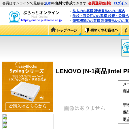
会員はオンラインで見積書(
)を
無料で作成
できます
会員登録(無料)
ログイン
見本
法人のお客様 請求書払いのご案内
学校・官公庁のお客様 校費・公費
研究機関のお客様 科研費払いのご案
LENOVO [N-1商品]Intel PR
メ
商
型
保
返