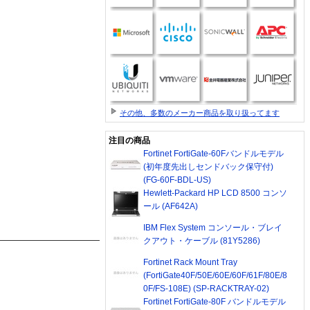
その他、多数のメーカー商品を取り扱ってます
注目の商品
Fortinet FortiGate-60Fバンドルモデル
(初年度先出しセンドバック保守付)
(FG-60F-BDL-US)
Hewlett-Packard HP LCD 8500 コンソ
ール (AF642A)
IBM Flex System コンソール・ブレイ
クアウト・ケーブル (81Y5286)
Fortinet Rack Mount Tray
(FortiGate40F/50E/60E/60F/61F/80E/8
0F/FS-108E) (SP-RACKTRAY-02)
Fortinet FortiGate-80F バンドルモデル