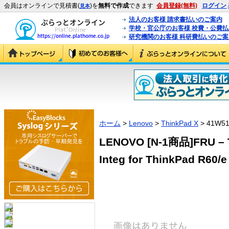
会員はオンラインで見積書(
)を
無料で作成
できます
会員登録(無料)
ログイン
見本
法人のお客様 請求書払いのご案内
学校・官公庁のお客様 校費・公費
研究機関のお客様 科研費払いのご案
ホーム
>
Lenovo
>
ThinkPad X
> 41W51
LENOVO [N-1商品]FRU – T
Integ for ThinkPad R60/