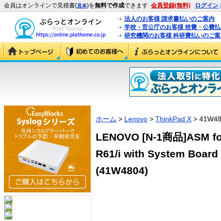
会員はオンラインで見積書(
)を
無料で作成
できます
会員登録(無料)
ログイン
見本
法人のお客様 請求書払いのご案内
学校・官公庁のお客様 校費・公費
研究機関のお客様 科研費払いのご案
ホーム
>
Lenovo
>
ThinkPad X
> 41W48
LENOVO [N-1商品]ASM for 
R61/i with System Board
(41W4804)