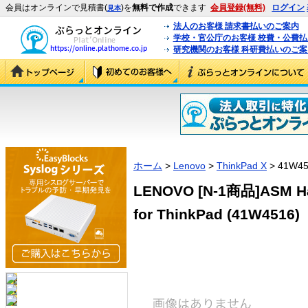
会員はオンラインで見積書(
)を
無料で作成
できます
会員登録(無料)
ログイン
見本
法人のお客様 請求書払いのご案内
学校・官公庁のお客様 校費・公費
研究機関のお客様 科研費払いのご案
ホーム
>
Lenovo
>
ThinkPad X
> 41W45
LENOVO [N-1商品]ASM Hard
for ThinkPad (41W4516)