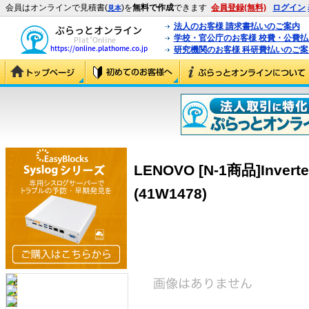
会員はオンラインで見積書(
)を
無料で作成
できます
会員登録(無料)
ログイン
見本
法人のお客様 請求書払いのご案内
学校・官公庁のお客様 校費・公費
研究機関のお客様 科研費払いのご案
LENOVO [N-1商品]Inverter
(41W1478)