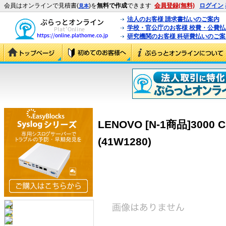
会員はオンラインで見積書(
)を
無料で作成
できます
会員登録(無料)
ログイン
見本
法人のお客様 請求書払いのご案内
学校・官公庁のお客様 校費・公費
研究機関のお客様 科研費払いのご案
LENOVO [N-1商品]3000 C1
(41W1280)