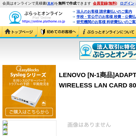
会員はオンラインで見積書(
)を
無料で作成
できます
会員登録(無料)
ログイン
見本
法人のお客様 請求書払いのご案内
学校・官公庁のお客様 校費・公費
研究機関のお客様 科研費払いのご案
LENOVO [N-1商品]ADAP
WIRELESS LAN CARD 802