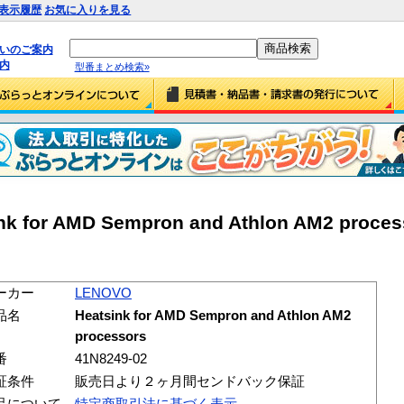
表示履歴
お気に入りを見る
払いのご案内
内
型番まとめ検索»
k for AMD Sempron and Athlon AM2 proces
ーカー
LENOVO
品名
Heatsink for AMD Sempron and Athlon AM2
processors
番
41N8249-02
証条件
販売日より２ヶ月間センドバック保証
品について
特定商取引法に基づく表示