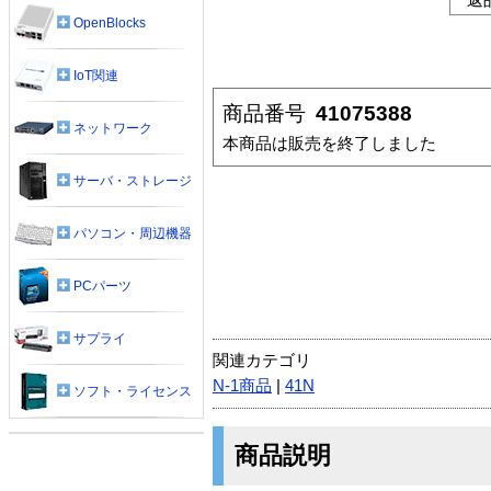
OpenBlocks
IoT関連
商品番号
41075388
ネットワーク
本商品は販売を終了しました
サーバ・ストレージ
パソコン・周辺機器
PCパーツ
サプライ
関連カテゴリ
N-1商品
|
41N
ソフト・ライセンス
商品説明