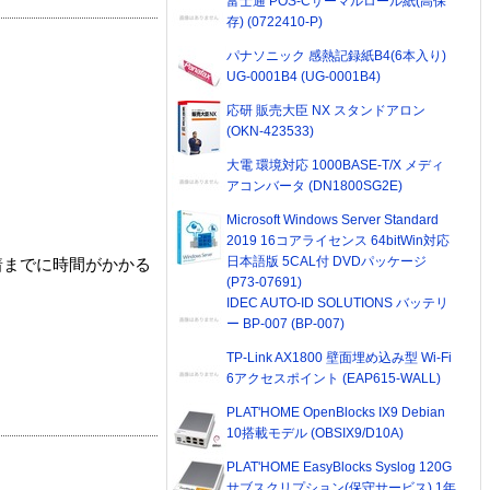
富士通 POS-Cサーマルロール紙(高保
存) (0722410-P)
パナソニック 感熱記録紙B4(6本入り)
UG-0001B4 (UG-0001B4)
応研 販売大臣 NX スタンドアロン
(OKN-423533)
大電 環境対応 1000BASE-T/X メディ
アコンバータ (DN1800SG2E)
Microsoft Windows Server Standard
2019 16コアライセンス 64bitWin対応
日本語版 5CAL付 DVDパッケージ
着までに時間がかかる
(P73-07691)
IDEC AUTO-ID SOLUTIONS バッテリ
ー BP-007 (BP-007)
TP-Link AX1800 壁面埋め込み型 Wi-Fi
6アクセスポイント (EAP615-WALL)
PLAT'HOME OpenBlocks IX9 Debian
10搭載モデル (OBSIX9/D10A)
PLAT'HOME EasyBlocks Syslog 120G
サブスクリプション(保守サービス) 1年