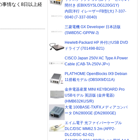
の事情なく8日以上経
間付き (EBIX/SYSLOG120G/1Y)
内田洋行 イレーザーFB型(大) 7-337-
0040 (7-337-0040)
三菱電機 GX Developer 日本語版
(SW8D5C-GPPW-J)
Hewlett-Packard HP 外付けUSB DVD
ドライブ (701498-B21)
CISCO Japan 250V AC Type A Power
Cable (CAB-TA-250V-JP=)
PLAT'HOME OpenBlocks IX9 Debian
11搭載モデル (OBSIX9/D11A)
金井電器産業 MINI KEYBOARD Pro
USBモデル 英語版 (金井電器)
(HMB632KUS/R)
大電 100BASE-TX/FXメディアコンバ
ータ DN2800GE (DN2800GE)
エイム電子 光ファイバーケーブル
DLC/DSC MM62.5 2m (AFP2-
DLC/DSC-62-02)