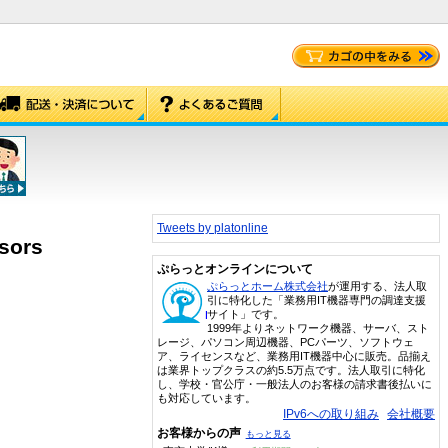
Tweets by platonline
sors
ぷらっとオンラインについて
ぷらっとホーム株式会社
が運用する、法人取
引に特化した「業務用IT機器専門の調達支援
サイト」です。
1999年よりネットワーク機器、サーバ、スト
レージ、パソコン周辺機器、PCパーツ、ソフトウェ
ア、ライセンスなど、業務用IT機器中心に販売。品揃え
は業界トップクラスの約5.5万点です。法人取引に特化
し、学校・官公庁・一般法人のお客様の請求書後払いに
も対応しています。
IPv6への取り組み
会社概要
お客様からの声
もっと見る