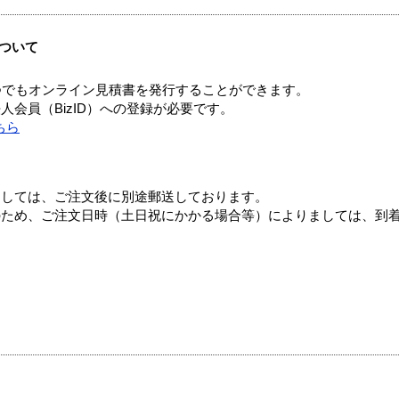
ついて
つでもオンライン見積書を発行することができます。
会員（BizID）への登録が必要です。
ちら
ましては、ご注文後に別途郵送しております。
のため、ご注文日時（土日祝にかかる場合等）によりましては、到