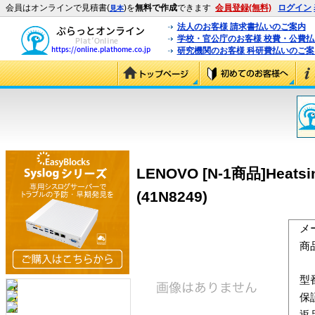
会員はオンラインで見積書(
)を
無料で作成
できます
会員登録(無料)
ログイン
見本
法人のお客様 請求書払いのご案内
学校・官公庁のお客様 校費・公費
研究機関のお客様 科研費払いのご案
LENOVO [N-1商品]Heatsin
(41N8249)
メ
商
型
保
返