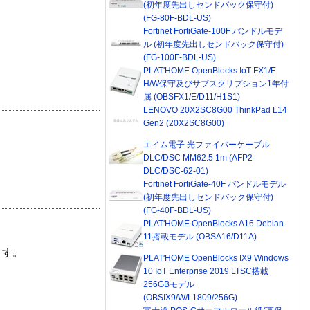
(初年度先出しセンドバック保守付)
(FG-80F-BDL-US)
Fortinet FortiGate-100F バンドルモデ
ル (初年度先出しセンドバック保守付)
(FG-100F-BDL-US)
PLAT'HOME OpenBlocks IoT FX1/E
H/W保守及びサブスクリプション1年付
属 (OBSFX1/E/D11/H1S1)
LENOVO 20X2SC8G00 ThinkPad L14
Gen2 (20X2SC8G00)
エイム電子 光ファイバーケーブル
DLC/DSC MM62.5 1m (AFP2-
DLC/DSC-62-01)
Fortinet FortiGate-40F バンドルモデル
(初年度先出しセンドバック保守付)
(FG-40F-BDL-US)
PLAT'HOME OpenBlocks A16 Debian
11搭載モデル (OBSA16/D11A)
ます。
PLAT'HOME OpenBlocks IX9 Windows
10 IoT Enterprise 2019 LTSC搭載
256GBモデル
(OBSIX9/W/L1809/256G)