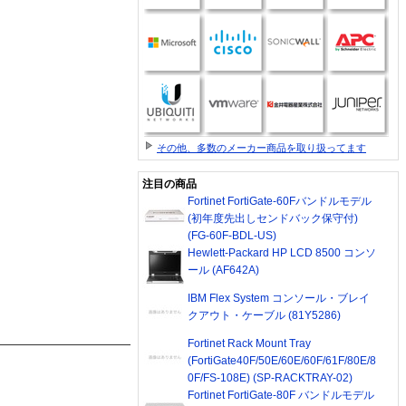
その他、多数のメーカー商品を取り扱ってます
注目の商品
Fortinet FortiGate-60Fバンドルモデル
(初年度先出しセンドバック保守付)
(FG-60F-BDL-US)
Hewlett-Packard HP LCD 8500 コンソ
ール (AF642A)
IBM Flex System コンソール・ブレイ
クアウト・ケーブル (81Y5286)
Fortinet Rack Mount Tray
(FortiGate40F/50E/60E/60F/61F/80E/8
0F/FS-108E) (SP-RACKTRAY-02)
Fortinet FortiGate-80F バンドルモデル