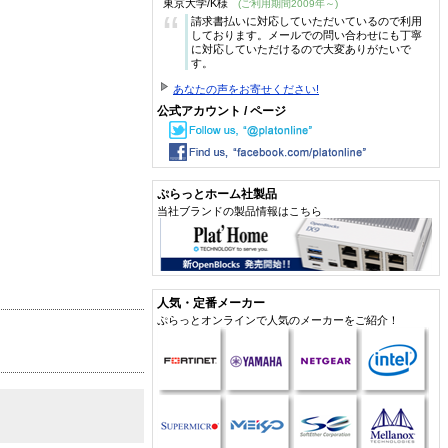
東京大学/K様
(ご利用期間2009年～)
“
請求書払いに対応していただいているので利用
しております。メールでの問い合わせにも丁寧
に対応していただけるので大変ありがたいで
す。
あなたの声をお寄せください!
公式アカウント / ページ
ぷらっとホーム社製品
当社ブランドの製品情報はこちら
人気・定番メーカー
ぷらっとオンラインで人気のメーカーをご紹介！