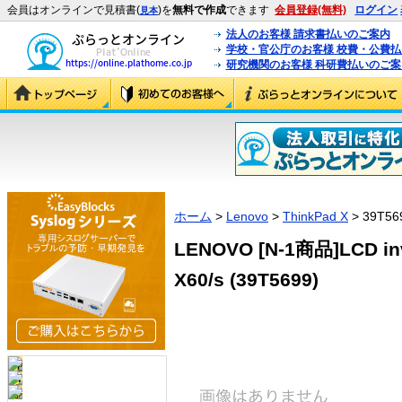
会員はオンラインで見積書(
)を
無料で作成
できます
会員登録(無料)
ログイン
見本
法人のお客様 請求書払いのご案内
学校・官公庁のお客様 校費・公費
研究機関のお客様 科研費払いのご案
ホーム
>
Lenovo
>
ThinkPad X
> 39T56
LENOVO [N-1商品]LCD inve
X60/s (39T5699)