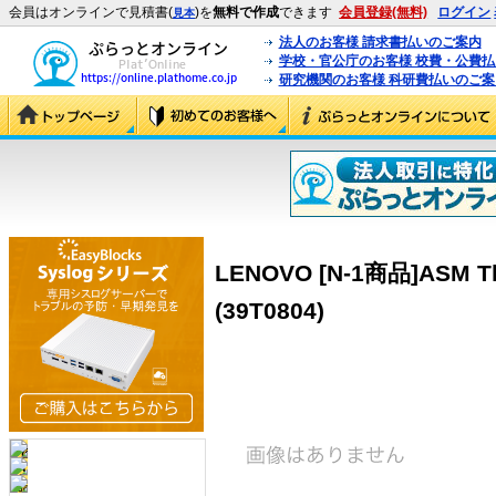
会員はオンラインで見積書(
)を
無料で作成
できます
会員登録(無料)
ログイン
見本
法人のお客様 請求書払いのご案内
学校・官公庁のお客様 校費・公費
研究機関のお客様 科研費払いのご案
LENOVO [N-1商品]ASM Th
(39T0804)