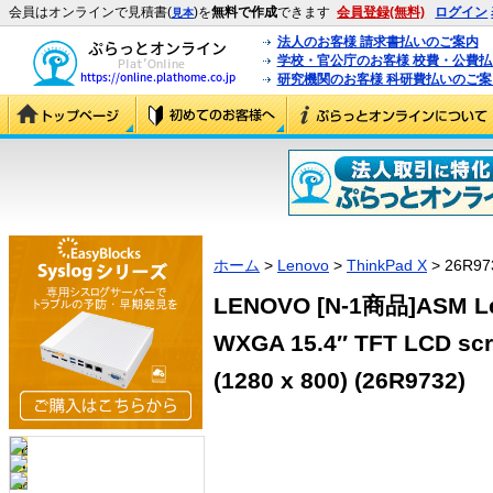
会員はオンラインで見積書(
)を
無料で作成
できます
会員登録(無料)
ログイン
見本
法人のお客様 請求書払いのご案内
学校・官公庁のお客様 校費・公費
研究機関のお客様 科研費払いのご案
ホーム
>
Lenovo
>
ThinkPad X
> 26R97
LENOVO [N-1商品]ASM Len
WXGA 15.4″ TFT LCD scr
(1280 x 800) (26R9732)