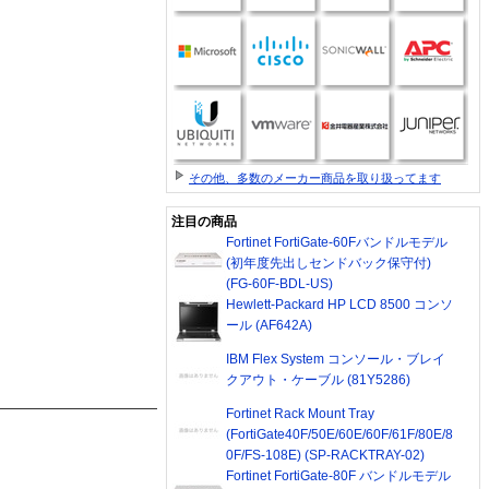
その他、多数のメーカー商品を取り扱ってます
注目の商品
Fortinet FortiGate-60Fバンドルモデル
(初年度先出しセンドバック保守付)
(FG-60F-BDL-US)
Hewlett-Packard HP LCD 8500 コンソ
ール (AF642A)
IBM Flex System コンソール・ブレイ
クアウト・ケーブル (81Y5286)
Fortinet Rack Mount Tray
(FortiGate40F/50E/60E/60F/61F/80E/8
0F/FS-108E) (SP-RACKTRAY-02)
Fortinet FortiGate-80F バンドルモデル