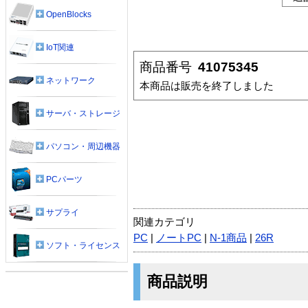
OpenBlocks
IoT関連
商品番号
41075345
ネットワーク
本商品は販売を終了しました
サーバ・ストレージ
パソコン・周辺機器
PCパーツ
サプライ
関連カテゴリ
PC
|
ノートPC
|
N-1商品
|
26R
ソフト・ライセンス
商品説明