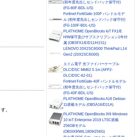
(初年度先出しセンドバック保守付)
(FG-80F-BDL-US)
Fortinet FortiGate-100F バンドルモデ
ル (初年度先出しセンドバック保守付)
(FG-100F-BDL-US)
PLAT'HOME OpenBlocks IoT FX1/E
H/W保守及びサブスクリプション1年付
属 (OBSFX1/E/D11/H1S1)
LENOVO 20X2SC8G00 ThinkPad L14
Gen2 (20X2SC8G00)
エイム電子 光ファイバーケーブル
DLC/DSC MM62.5 1m (AFP2-
DLC/DSC-62-01)
Fortinet FortiGate-40F バンドルモデル
(初年度先出しセンドバック保守付)
(FG-40F-BDL-US)
PLAT'HOME OpenBlocks A16 Debian
11搭載モデル (OBSA16/D11A)
ます。
PLAT'HOME OpenBlocks IX9 Windows
10 IoT Enterprise 2019 LTSC搭載
256GBモデル
(OBSIX9/W/L1809/256G)