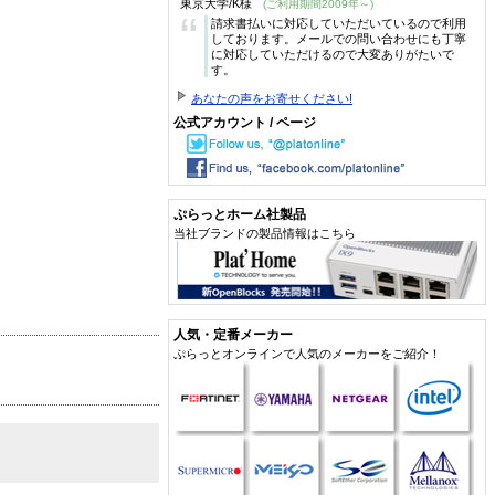
東京大学/K様
(ご利用期間2009年～)
“
請求書払いに対応していただいているので利用
しております。メールでの問い合わせにも丁寧
に対応していただけるので大変ありがたいで
す。
あなたの声をお寄せください!
公式アカウント / ページ
ぷらっとホーム社製品
当社ブランドの製品情報はこちら
人気・定番メーカー
ぷらっとオンラインで人気のメーカーをご紹介！