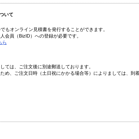
ついて
つでもオンライン見積書を発行することができます。
会員（BizID）への登録が必要です。
ちら
ましては、ご注文後に別途郵送しております。
のため、ご注文日時（土日祝にかかる場合等）によりましては、到