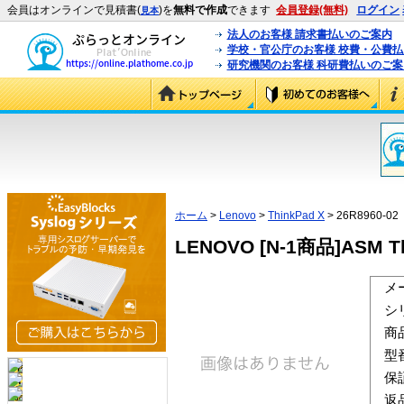
会員はオンラインで見積書(
)を
無料で作成
できます
会員登録(無料)
ログイン
見本
法人のお客様 請求書払いのご案内
学校・官公庁のお客様 校費・公費
研究機関のお客様 科研費払いのご案
ホーム
>
Lenovo
>
ThinkPad X
> 26R8960-02
LENOVO [N-1商品]ASM Thin
メ
シ
商
型
保
返