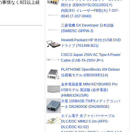
の事情なく8日以上経
間付き (EBIX/SYSLOG120G/1Y)
内田洋行 イレーザーFB型(大) 7-337-
0040 (7-337-0040)
三菱電機 GX Developer 日本語版
(SW8D5C-GPPW-J)
Hewlett-Packard HP 外付けUSB DVD
ドライブ (701498-B21)
CISCO Japan 250V AC Type A Power
Cable (CAB-TA-250V-JP=)
PLAT'HOME OpenBlocks IX9 Debian
11搭載モデル (OBSIX9/D11A)
金井電器産業 MINI KEYBOARD Pro
USBモデル 英語版 (金井電器)
(HMB632KUS/R)
大電 100BASE-TX/FXメディアコンバ
ータ DN2800GE (DN2800GE)
エイム電子 光ファイバーケーブル
DLC/DSC MM62.5 2m (AFP2-
DLC/DSC-62-02)