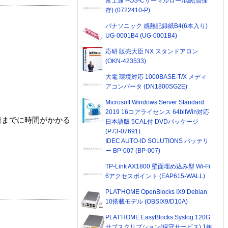
富士通 POS-Cサーマルロール紙(高保
存) (0722410-P)
パナソニック 感熱記録紙B4(6本入り)
UG-0001B4 (UG-0001B4)
応研 販売大臣 NX スタンドアロン
(OKN-423533)
大電 環境対応 1000BASE-T/X メディ
アコンバータ (DN1800SG2E)
Microsoft Windows Server Standard
2019 16コアライセンス 64bitWin対応
着までに時間がかかる
日本語版 5CAL付 DVDパッケージ
(P73-07691)
IDEC AUTO-ID SOLUTIONS バッテリ
ー BP-007 (BP-007)
TP-Link AX1800 壁面埋め込み型 Wi-Fi
6アクセスポイント (EAP615-WALL)
PLAT'HOME OpenBlocks IX9 Debian
10搭載モデル (OBSIX9/D10A)
PLAT'HOME EasyBlocks Syslog 120G
サブスクリプション(保守サービス) 1年