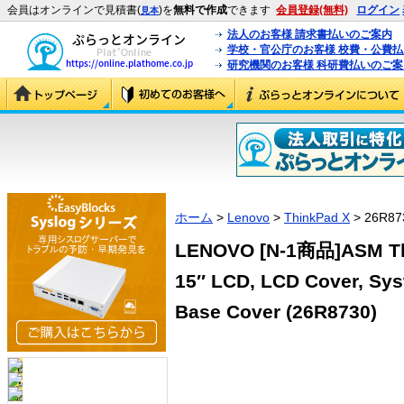
会員はオンラインで見積書(
)を
無料で作成
できます
会員登録(無料)
ログイン
見本
法人のお客様 請求書払いのご案内
学校・官公庁のお客様 校費・公費
研究機関のお客様 科研費払いのご案
ホーム
>
Lenovo
>
ThinkPad X
> 26R87
LENOVO [N-1商品]ASM Thi
15″ LCD, LCD Cover, Sy
Base Cover (26R8730)