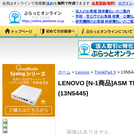
会員はオンラインで見積書(
)を
無料で作成
できます
会員登録(無料)
ログイン
見本
法人のお客様 請求書払いのご案内
学校・官公庁のお客様 校費・公費
研究機関のお客様 科研費払いのご案
ホーム
>
Lenovo
>
ThinkPad X
> 13N54
LENOVO [N-1商品]ASM Th
(13N5445)