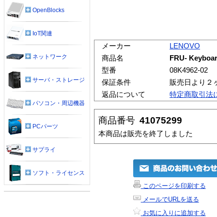
OpenBlocks
IoT関連
メーカー
LENOVO
ネットワーク
商品名
FRU- Keyboar
型番
08K4962-02
サーバ・ストレージ
保証条件
販売日より２
返品について
特定商取引法
パソコン・周辺機器
商品番号
41075299
PCパーツ
本商品は販売を終了しました
サプライ
ソフト・ライセンス
このページを印刷する
メールでURLを送る
お気に入りに追加する