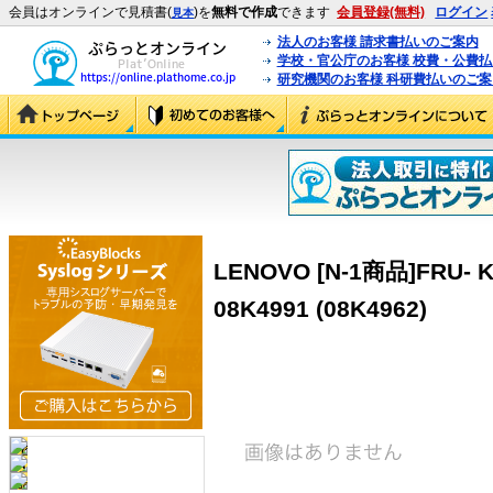
会員はオンラインで見積書(
)を
無料で作成
できます
会員登録(無料)
ログイン
見本
法人のお客様 請求書払いのご案内
学校・官公庁のお客様 校費・公費
研究機関のお客様 科研費払いのご案
LENOVO [N-1商品]FRU- Ke
08K4991 (08K4962)