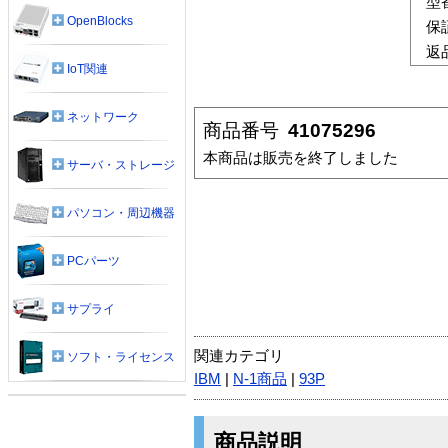
型
OpenBlocks
保
返
IoT関連
ネットワーク
商品番号
41075296
本商品は販売を終了しました
サーバ・ストレージ
パソコン・周辺機器
PCパーツ
サプライ
関連カテゴリ
ソフト・ライセンス
IBM
|
N-1商品
|
93P
商品説明