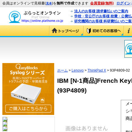
会員はオンラインで見積書(
)を
無料で作成
できます
会員登録(無料)
ログイン
見本
法人のお客様 請求書払いのご案内
学校・官公庁のお客様 校費・公費
研究機関のお客様 科研費払いのご案
ホーム
>
Lenovo
>
ThinkPad X
> 93P4809-02
IBM [N-1商品]French Keyb
(93P4809)
メ
シ
商