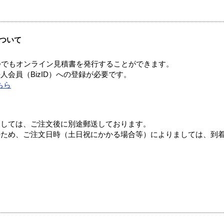
ついて
つでもオンライン見積書を発行することができます。
会員（BizID）への登録が必要です。
ちら
ましては、ご注文後に別途郵送しております。
のため、ご注文日時（土日祝にかかる場合等）によりましては、到