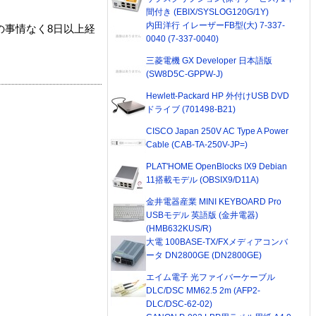
間付き (EBIX/SYSLOG120G/1Y)
内田洋行 イレーザーFB型(大) 7-337-
の事情なく8日以上経
0040 (7-337-0040)
三菱電機 GX Developer 日本語版
(SW8D5C-GPPW-J)
Hewlett-Packard HP 外付けUSB DVD
ドライブ (701498-B21)
CISCO Japan 250V AC Type A Power
Cable (CAB-TA-250V-JP=)
PLAT'HOME OpenBlocks IX9 Debian
11搭載モデル (OBSIX9/D11A)
金井電器産業 MINI KEYBOARD Pro
USBモデル 英語版 (金井電器)
(HMB632KUS/R)
大電 100BASE-TX/FXメディアコンバ
ータ DN2800GE (DN2800GE)
エイム電子 光ファイバーケーブル
DLC/DSC MM62.5 2m (AFP2-
DLC/DSC-62-02)