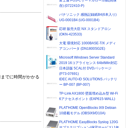
富士通 POS-Cサーマルロール紙(高保
存) (0722410-P)
パナソニック 感熱記録紙B4(6本入り)
UG-0001B4 (UG-0001B4)
応研 販売大臣 NX スタンドアロン
(OKN-423533)
大電 環境対応 1000BASE-T/X メディ
アコンバータ (DN1800SG2E)
Microsoft Windows Server Standard
2019 16コアライセンス 64bitWin対応
日本語版 5CAL付 DVDパッケージ
(P73-07691)
着までに時間がかかる
IDEC AUTO-ID SOLUTIONS バッテリ
ー BP-007 (BP-007)
TP-Link AX1800 壁面埋め込み型 Wi-Fi
6アクセスポイント (EAP615-WALL)
PLAT'HOME OpenBlocks IX9 Debian
10搭載モデル (OBSIX9/D10A)
PLAT'HOME EasyBlocks Syslog 120G
サブスクリプション(保守サービス) 1年