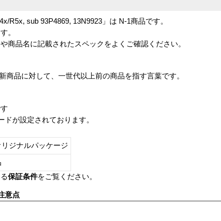
5″ T4x/R5x, sub 93P4869, 13N9923」は N-1商品です。
ます。
番や商品名に記載されたスペックをよくご確認ください。
は、最新商品に対して、一世代以上前の商品を指す言葉です。
です
レードが設定されております。
オリジナルパッケージ
し品
いる
保証条件
をご覧ください。
注意点