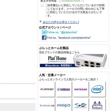
東京大学/K様
(ご利用期間2009年～)
“
請求書払いに対応していただいているので利用
しております。メールでの問い合わせにも丁寧
に対応していただけるので大変ありがたいで
す。
あなたの声をお寄せください!
公式アカウント / ページ
ぷらっとホーム社製品
当社ブランドの製品情報はこちら
人気・定番メーカー
ぷらっとオンラインで人気のメーカーをご紹介！