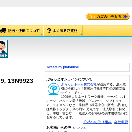
Tweets by platonline
69, 13N9923
ぷらっとオンラインについて
ぷらっとホーム株式会社
が運用する、法人取
引に特化した「業務用IT機器専門の調達支援
サイト」です。
1999年よりネットワーク機器、サーバ、スト
レージ、パソコン周辺機器、PCパーツ、ソフトウェ
ア、ライセンスなど、業務用IT機器中心に販売。品揃え
は業界トップクラスの約5.5万点です。法人取引に特化
し、学校・官公庁・一般法人のお客様の請求書後払いに
も対応しています。
IPv6への取り組み
会社概要
お客様からの声
もっと見る