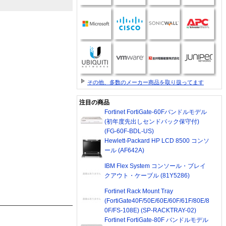
その他、多数のメーカー商品を取り扱ってます
注目の商品
Fortinet FortiGate-60Fバンドルモデル
(初年度先出しセンドバック保守付)
(FG-60F-BDL-US)
Hewlett-Packard HP LCD 8500 コンソ
ール (AF642A)
IBM Flex System コンソール・ブレイ
クアウト・ケーブル (81Y5286)
Fortinet Rack Mount Tray
(FortiGate40F/50E/60E/60F/61F/80E/8
0F/FS-108E) (SP-RACKTRAY-02)
Fortinet FortiGate-80F バンドルモデル