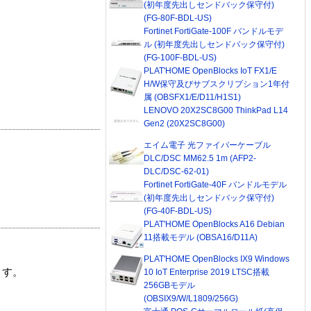
(初年度先出しセンドバック保守付)
(FG-80F-BDL-US)
Fortinet FortiGate-100F バンドルモデ
ル (初年度先出しセンドバック保守付)
(FG-100F-BDL-US)
PLAT'HOME OpenBlocks IoT FX1/E
H/W保守及びサブスクリプション1年付
属 (OBSFX1/E/D11/H1S1)
LENOVO 20X2SC8G00 ThinkPad L14
Gen2 (20X2SC8G00)
エイム電子 光ファイバーケーブル
DLC/DSC MM62.5 1m (AFP2-
DLC/DSC-62-01)
Fortinet FortiGate-40F バンドルモデル
(初年度先出しセンドバック保守付)
(FG-40F-BDL-US)
PLAT'HOME OpenBlocks A16 Debian
11搭載モデル (OBSA16/D11A)
PLAT'HOME OpenBlocks IX9 Windows
ます。
10 IoT Enterprise 2019 LTSC搭載
256GBモデル
(OBSIX9/W/L1809/256G)