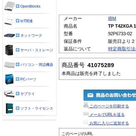
OpenBlocks
メーカー
IBM
IoT関連
商品名
TP T42XGA 1
型番
92P6733-02
ネットワーク
保証条件
販売日より２
返品について
特定商取引法
サーバ・ストレージ
商品番号
41075289
パソコン・周辺機器
本商品は販売を終了しました
PCパーツ
サプライ
このページを印刷する
ソフト・ライセンス
メールでURLを送る
お気に入りに追加する
このページのURL