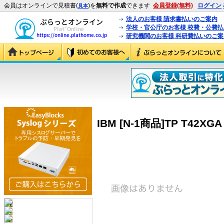
会員はオンラインで見積書(
)を
無料で作成
できます
会員登録(無料)
ログイン
見本
法人のお客様 請求書払いのご案内
学校・官公庁のお客様 校費・公費
研究機関のお客様 科研費払いのご案
IBM [N-1商品]TP T42XGA 