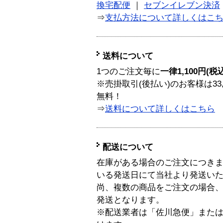
換宅配便
｜
セブンイレブン決済
⇒
支払方法について詳しくはこ
送料について
1つのご注文毎に
一律1,100円(税
※売掛取引(後払い)のお客様は33
無料！
⇒
送料について詳しくはこちら
配送について
在庫がある場合のご注文につき
いる発送日にて当社より発送い
尚、複数の商品をご注文の場合
発送となります。
※配送業者は「佐川急便」また