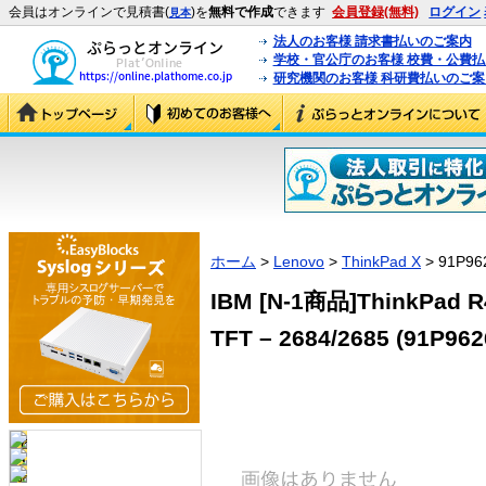
会員はオンラインで見積書(
)を
無料で作成
できます
会員登録(無料)
ログイン
見本
法人のお客様 請求書払いのご案内
学校・官公庁のお客様 校費・公費
研究機関のお客様 科研費払いのご案
ホーム
>
Lenovo
>
ThinkPad X
> 91P96
IBM [N-1商品]ThinkPad R4
TFT – 2684/2685 (91P962