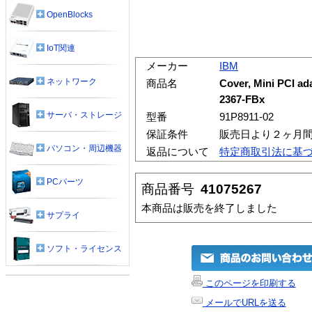
OpenBlocks
IoT関連
メーカー
IBM
ネットワーク
商品名
Cover, Mini PCI ad
2367-FBx
サーバ・ストレージ
型番
91P8911-02
保証条件
販売日より２ヶ月
パソコン・周辺機器
返品について
特定商取引法に基
PCパーツ
商品番号
41075267
本商品は販売を終了しました
サプライ
ソフト・ライセンス
このページを印刷する
メールでURLを送る