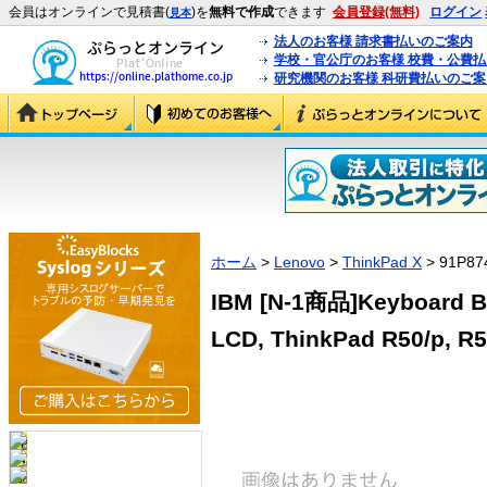
会員はオンラインで見積書(
)を
無料で作成
できます
会員登録(無料)
ログイン
見本
法人のお客様 請求書払いのご案内
学校・官公庁のお客様 校費・公費
研究機関のお客様 科研費払いのご案
ホーム
>
Lenovo
>
ThinkPad X
> 91P87
IBM [N-1商品]Keyboard Be
LCD, ThinkPad R50/p, R5