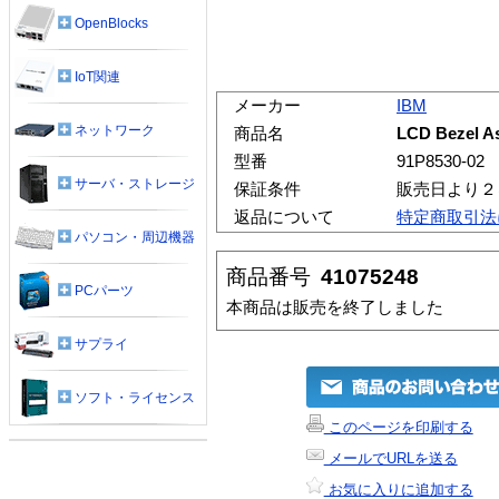
OpenBlocks
IoT関連
メーカー
IBM
ネットワーク
商品名
LCD Bezel A
型番
91P8530-02
サーバ・ストレージ
保証条件
販売日より２
返品について
特定商取引法
パソコン・周辺機器
商品番号
41075248
PCパーツ
本商品は販売を終了しました
サプライ
ソフト・ライセンス
このページを印刷する
メールでURLを送る
お気に入りに追加する