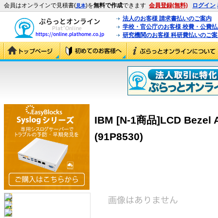
会員はオンラインで見積書(
)を
無料で作成
できます
会員登録(無料)
ログイン
見本
法人のお客様 請求書払いのご案内
学校・官公庁のお客様 校費・公費
研究機関のお客様 科研費払いのご案
IBM [N-1商品]LCD Bezel A
(91P8530)