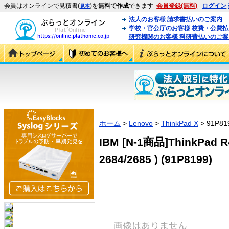
会員はオンラインで見積書(
)を
無料で作成
できます
会員登録(無料)
ログイン
見本
法人のお客様 請求書払いのご案内
学校・官公庁のお客様 校費・公費
研究機関のお客様 科研費払いのご案
ホーム
>
Lenovo
>
ThinkPad X
> 91P81
IBM [N-1商品]ThinkPad R4
2684/2685 ) (91P8199)