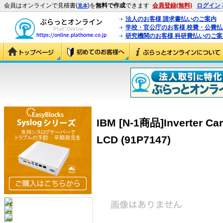
会員はオンラインで見積書(
)を
無料で作成
できます
会員登録(無料)
ログイン
見本
法人のお客様 請求書払いのご案内
学校・官公庁のお客様 校費・公費
研究機関のお客様 科研費払いのご案
IBM [N-1商品]Inverter Car
LCD (91P7147)