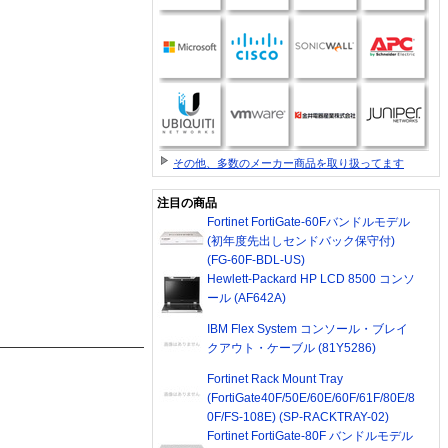
その他、多数のメーカー商品を取り扱ってます
注目の商品
Fortinet FortiGate-60Fバンドルモデル
(初年度先出しセンドバック保守付)
(FG-60F-BDL-US)
Hewlett-Packard HP LCD 8500 コンソ
ール (AF642A)
IBM Flex System コンソール・ブレイ
クアウト・ケーブル (81Y5286)
Fortinet Rack Mount Tray
(FortiGate40F/50E/60E/60F/61F/80E/8
0F/FS-108E) (SP-RACKTRAY-02)
Fortinet FortiGate-80F バンドルモデル