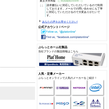
東京大学/K様
(ご利用期間2009年～)
“
請求書払いに対応していただいているので利用
しております。メールでの問い合わせにも丁寧
に対応していただけるので大変ありがたいで
す。
あなたの声をお寄せください!
公式アカウント / ページ
ぷらっとホーム社製品
当社ブランドの製品情報はこちら
人気・定番メーカー
ぷらっとオンラインで人気のメーカーをご紹介！