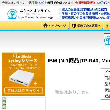
会員はオンラインで見積書(
)を
無料で作成
できます
会員登録(無料)
ログイン
見本
法人のお客様 請求書払いのご案内
学校・官公庁のお客様 校費・公費
研究機関のお客様 科研費払いのご案
IBM [N-1商品]TP R40, Mic
メ
商
型
保
返