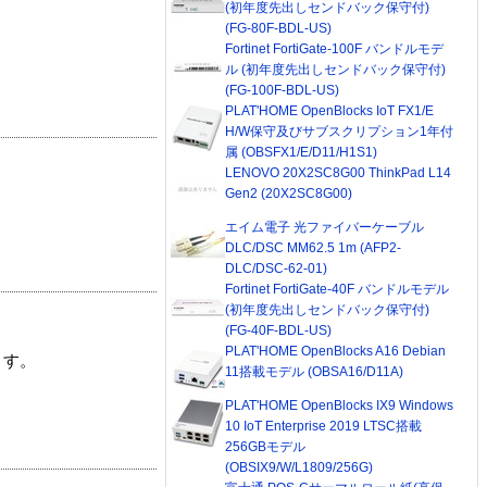
(初年度先出しセンドバック保守付)
(FG-80F-BDL-US)
Fortinet FortiGate-100F バンドルモデ
ル (初年度先出しセンドバック保守付)
(FG-100F-BDL-US)
PLAT'HOME OpenBlocks IoT FX1/E
H/W保守及びサブスクリプション1年付
属 (OBSFX1/E/D11/H1S1)
LENOVO 20X2SC8G00 ThinkPad L14
Gen2 (20X2SC8G00)
エイム電子 光ファイバーケーブル
DLC/DSC MM62.5 1m (AFP2-
DLC/DSC-62-01)
Fortinet FortiGate-40F バンドルモデル
(初年度先出しセンドバック保守付)
(FG-40F-BDL-US)
PLAT'HOME OpenBlocks A16 Debian
ます。
11搭載モデル (OBSA16/D11A)
PLAT'HOME OpenBlocks IX9 Windows
10 IoT Enterprise 2019 LTSC搭載
256GBモデル
(OBSIX9/W/L1809/256G)