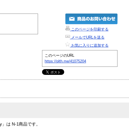
このページを印刷する
メールでURLを送る
お気に入りに追加する
このページのURL
https://plth.me/41075204
embly」は N-1商品です。