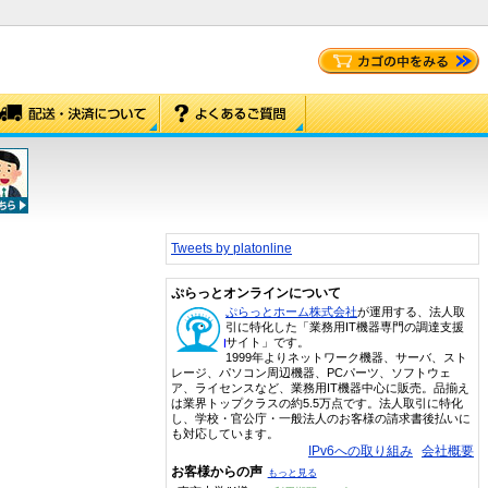
Tweets by platonline
ぷらっとオンラインについて
ぷらっとホーム株式会社
が運用する、法人取
引に特化した「業務用IT機器専門の調達支援
サイト」です。
1999年よりネットワーク機器、サーバ、スト
レージ、パソコン周辺機器、PCパーツ、ソフトウェ
ア、ライセンスなど、業務用IT機器中心に販売。品揃え
は業界トップクラスの約5.5万点です。法人取引に特化
し、学校・官公庁・一般法人のお客様の請求書後払いに
も対応しています。
IPv6への取り組み
会社概要
お客様からの声
もっと見る