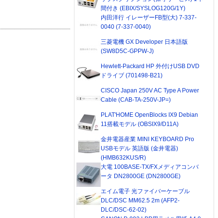
間付き (EBIX/SYSLOG120G/1Y)
内田洋行 イレーザーFB型(大) 7-337-
0040 (7-337-0040)
三菱電機 GX Developer 日本語版
(SW8D5C-GPPW-J)
Hewlett-Packard HP 外付けUSB DVD
ドライブ (701498-B21)
CISCO Japan 250V AC Type A Power
Cable (CAB-TA-250V-JP=)
PLAT'HOME OpenBlocks IX9 Debian
11搭載モデル (OBSIX9/D11A)
金井電器産業 MINI KEYBOARD Pro
USBモデル 英語版 (金井電器)
(HMB632KUS/R)
大電 100BASE-TX/FXメディアコンバ
ータ DN2800GE (DN2800GE)
エイム電子 光ファイバーケーブル
DLC/DSC MM62.5 2m (AFP2-
DLC/DSC-62-02)