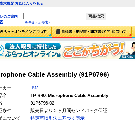
表示履歴
お気に入りを見る
払いのご案内
内
型番まとめ検索»
rophone Cable Assembly (91P6796)
ーカー
IBM
品名
TP R40, Microphone Cable Assembly
番
91P6796-02
証条件
販売日より２ヶ月間センドバック保証
品について
特定商取引法に基づく表示