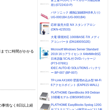
富士通 POS-Cサーマルロール紙(高保
存) (0722410-P)
パナソニック 感熱記録紙B4(6本入り)
UG-0001B4 (UG-0001B4)
応研 販売大臣 NX スタンドアロン
(OKN-423533)
大電 環境対応 1000BASE-T/X メディ
アコンバータ (DN1800SG2E)
Microsoft Windows Server Standard
着までに時間がかかる
2019 16コアライセンス 64bitWin対応
日本語版 5CAL付 DVDパッケージ
(P73-07691)
IDEC AUTO-ID SOLUTIONS バッテリ
ー BP-007 (BP-007)
TP-Link AX1800 壁面埋め込み型 Wi-Fi
6アクセスポイント (EAP615-WALL)
PLAT'HOME OpenBlocks IX9 Debian
10搭載モデル (OBSIX9/D10A)
PLAT'HOME EasyBlocks Syslog 120G
の事情なく8日以上経
サブスクリプション(保守サービス) 1年