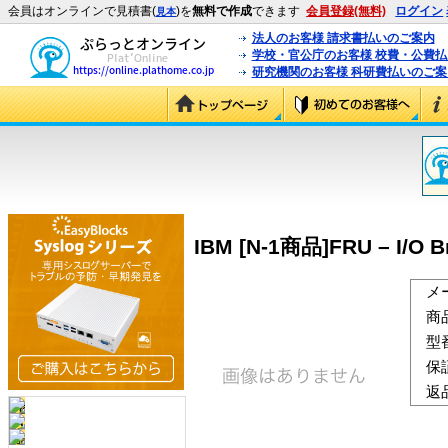
会員はオンラインで見積書(
)を
無料で作成
できます
会員登録(無料)
ログイン
見本
法人のお客様 請求書払いのご案内
学校・官公庁のお客様 校費・公費
研究機関のお客様 科研費払いのご案
IBM [N-1商品]FRU – I/O Br
メ
商
型
保
返