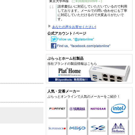
東京大学/K様
(ご利用期間2009年～)
“
請求書払いに対応していただいているので利用
しております。メールでの問い合わせにも丁寧
に対応していただけるので大変ありがたいで
す。
あなたの声をお寄せください!
公式アカウント / ページ
ぷらっとホーム社製品
当社ブランドの製品情報はこちら
人気・定番メーカー
ぷらっとオンラインで人気のメーカーをご紹介！