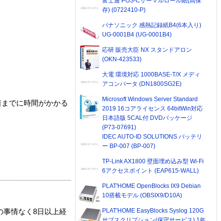
富士通 POS-Cサーマルロール紙(高保
存) (0722410-P)
パナソニック 感熱記録紙B4(6本入り)
UG-0001B4 (UG-0001B4)
応研 販売大臣 NX スタンドアロン
(OKN-423533)
大電 環境対応 1000BASE-T/X メディ
アコンバータ (DN1800SG2E)
Microsoft Windows Server Standard
着までに時間がかかる
2019 16コアライセンス 64bitWin対応
日本語版 5CAL付 DVDパッケージ
(P73-07691)
IDEC AUTO-ID SOLUTIONS バッテリ
ー BP-007 (BP-007)
TP-Link AX1800 壁面埋め込み型 Wi-Fi
6アクセスポイント (EAP615-WALL)
PLAT'HOME OpenBlocks IX9 Debian
10搭載モデル (OBSIX9/D10A)
PLAT'HOME EasyBlocks Syslog 120G
の事情なく8日以上経
サブスクリプション(保守サービス) 1年