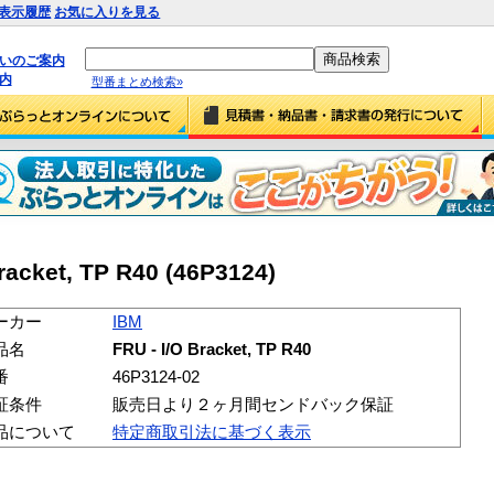
表示履歴
お気に入りを見る
払いのご案内
内
型番まとめ検索»
acket, TP R40 (46P3124)
ーカー
IBM
品名
FRU - I/O Bracket, TP R40
番
46P3124-02
証条件
販売日より２ヶ月間センドバック保証
品について
特定商取引法に基づく表示