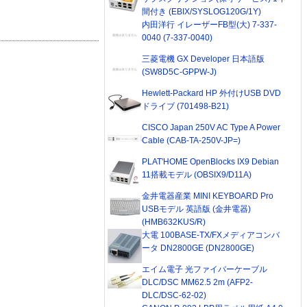
間付き (EBIX/SYSLOG120G/1Y)
内田洋行 イレーザーFB型(大) 7-337-
0040 (7-337-0040)
三菱電機 GX Developer 日本語版
(SW8D5C-GPPW-J)
Hewlett-Packard HP 外付けUSB DVD
ドライブ (701498-B21)
CISCO Japan 250V AC Type A Power
Cable (CAB-TA-250V-JP=)
PLAT'HOME OpenBlocks IX9 Debian
11搭載モデル (OBSIX9/D11A)
金井電器産業 MINI KEYBOARD Pro
USBモデル 英語版 (金井電器)
(HMB632KUS/R)
大電 100BASE-TX/FXメディアコンバ
ータ DN2800GE (DN2800GE)
エイム電子 光ファイバーケーブル
DLC/DSC MM62.5 2m (AFP2-
DLC/DSC-62-02)