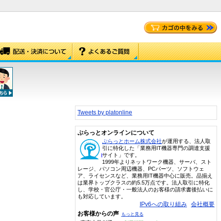
Tweets by platonline
ぷらっとオンラインについて
ぷらっとホーム株式会社
が運用する、法人取
引に特化した「業務用IT機器専門の調達支援
サイト」です。
1999年よりネットワーク機器、サーバ、スト
レージ、パソコン周辺機器、PCパーツ、ソフトウェ
ア、ライセンスなど、業務用IT機器中心に販売。品揃え
は業界トップクラスの約5.5万点です。法人取引に特化
し、学校・官公庁・一般法人のお客様の請求書後払いに
も対応しています。
IPv6への取り組み
会社概要
お客様からの声
もっと見る