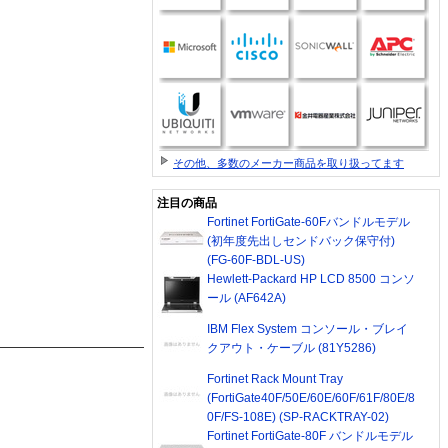
その他、多数のメーカー商品を取り扱ってます
注目の商品
Fortinet FortiGate-60Fバンドルモデル
(初年度先出しセンドバック保守付)
(FG-60F-BDL-US)
Hewlett-Packard HP LCD 8500 コンソ
ール (AF642A)
IBM Flex System コンソール・ブレイ
クアウト・ケーブル (81Y5286)
Fortinet Rack Mount Tray
(FortiGate40F/50E/60E/60F/61F/80E/8
0F/FS-108E) (SP-RACKTRAY-02)
Fortinet FortiGate-80F バンドルモデル