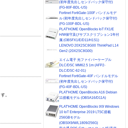
(初年度先出しセンドバック保守付)
(FG-80F-BDL-US)
Fortinet FortiGate-100F バンドルモデ
ル (初年度先出しセンドバック保守付)
(FG-100F-BDL-US)
PLAT'HOME OpenBlocks IoT FX1/E
H/W保守及びサブスクリプション1年付
属 (OBSFX1/E/D11/H1S1)
LENOVO 20X2SC8G00 ThinkPad L14
Gen2 (20X2SC8G00)
エイム電子 光ファイバーケーブル
DLC/DSC MM62.5 1m (AFP2-
DLC/DSC-62-01)
Fortinet FortiGate-40F バンドルモデル
(初年度先出しセンドバック保守付)
(FG-40F-BDL-US)
PLAT'HOME OpenBlocks A16 Debian
ます。
11搭載モデル (OBSA16/D11A)
PLAT'HOME OpenBlocks IX9 Windows
10 IoT Enterprise 2019 LTSC搭載
256GBモデル
(OBSIX9/W/L1809/256G)