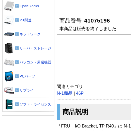
OpenBlocks
商品番号
41075196
IoT関連
本商品は販売を終了しました
ネットワーク
サーバ・ストレージ
パソコン・周辺機器
PCパーツ
関連カテゴリ
サプライ
N-1商品
|
46P
ソフト・ライセンス
商品説明
「FRU – I/O Bracket, TP R40」は