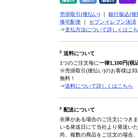
売掛取引(後払い)
｜
銀行振込(後
換宅配便
｜
セブンイレブン決済
⇒
支払方法について詳しくはこ
送料について
1つのご注文毎に
一律1,100円(税
※売掛取引(後払い)のお客様は33
無料！
⇒
送料について詳しくはこちら
配送について
在庫がある場合のご注文につき
いる発送日にて当社より発送い
尚、複数の商品をご注文の場合