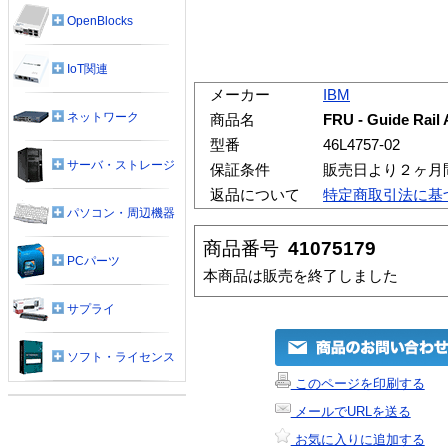
OpenBlocks
IoT関連
メーカー
IBM
ネットワーク
商品名
FRU - Guide Rail 
型番
46L4757-02
サーバ・ストレージ
保証条件
販売日より２ヶ月
返品について
特定商取引法に基
パソコン・周辺機器
商品番号
41075179
PCパーツ
本商品は販売を終了しました
サプライ
ソフト・ライセンス
このページを印刷する
メールでURLを送る
お気に入りに追加する