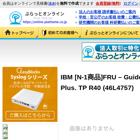
会員はオンラインで見積書(
)を
無料で作成
できます
会員登録(無料)
ログイン
見本
法人のお客様 請求書払いのご案内
学校・官公庁のお客様 校費・公費
研究機関のお客様 科研費払いのご案
IBM [N-1商品]FRU – Guide 
Plus. TP R40 (46L4757)