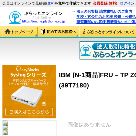
会員はオンラインで見積書(
)を
無料で作成
できます
会員登録(無料)
ログイン
見本
法人のお客様 請求書払いのご案内
学校・官公庁のお客様 校費・公費
研究機関のお客様 科研費払いのご案
IBM [N-1商品]FRU – TP Z
(39T7180)