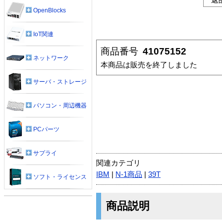
OpenBlocks
IoT関連
商品番号
41075152
ネットワーク
本商品は販売を終了しました
サーバ・ストレージ
パソコン・周辺機器
PCパーツ
サプライ
関連カテゴリ
IBM
|
N-1商品
|
39T
ソフト・ライセンス
商品説明