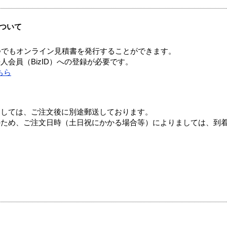
ついて
つでもオンライン見積書を発行することができます。
会員（BizID）への登録が必要です。
ちら
ましては、ご注文後に別途郵送しております。
のため、ご注文日時（土日祝にかかる場合等）によりましては、到