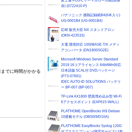
富士通 POS-Cサーマルロール紙(高保
存) (0722410-P)
パナソニック 感熱記録紙B4(6本入り)
UG-0001B4 (UG-0001B4)
応研 販売大臣 NX スタンドアロン
(OKN-423533)
大電 環境対応 1000BASE-T/X メディ
アコンバータ (DN1800SG2E)
Microsoft Windows Server Standard
2019 16コアライセンス 64bitWin対応
日本語版 5CAL付 DVDパッケージ
着までに時間がかかる
(P73-07691)
IDEC AUTO-ID SOLUTIONS バッテリ
ー BP-007 (BP-007)
TP-Link AX1800 壁面埋め込み型 Wi-Fi
6アクセスポイント (EAP615-WALL)
PLAT'HOME OpenBlocks IX9 Debian
10搭載モデル (OBSIX9/D10A)
PLAT'HOME EasyBlocks Syslog 120G
サブスクリプション(保守サービス) 1年