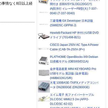
の事情なく8日以上経
間付き (EBIX/SYSLOG120G/1Y)
内田洋行 イレーザーFB型(大) 7-337-
0040 (7-337-0040)
三菱電機 GX Developer 日本語版
(SW8D5C-GPPW-J)
Hewlett-Packard HP 外付けUSB DVD
ドライブ (701498-B21)
CISCO Japan 250V AC Type A Power
Cable (CAB-TA-250V-JP=)
PLAT'HOME OpenBlocks IX9 Debian
11搭載モデル (OBSIX9/D11A)
金井電器産業 MINI KEYBOARD Pro
USBモデル 英語版 (金井電器)
(HMB632KUS/R)
大電 100BASE-TX/FXメディアコンバ
ータ DN2800GE (DN2800GE)
エイム電子 光ファイバーケーブル
DLC/DSC MM62.5 2m (AFP2-
DLC/DSC-62-02)