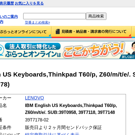
表示履歴
お気に入りを見る
払いのご案内
内
型番まとめ検索»
US Keyboards,Thinkpad T60/p, Z60/m/t/e/.
78)
ーカー
LENOVO
品名
IBM English US Keyboards,Thinkpad T60/p,
Z60/m/t/e/. SUB:39T0958, 39T7118, 39T7148
番
39T7178-02
証条件
販売日より２ヶ月間センドバック保証
品について
特定商取引法に基づく表示