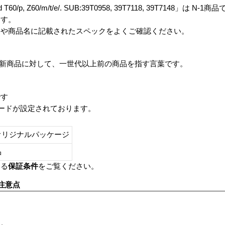
ad T60/p, Z60/m/t/e/. SUB:39T0958, 39T7118, 39T7148」は N-1
ます。
番や商品名に記載されたスペックをよくご確認ください。
は、最新商品に対して、一世代以上前の商品を指す言葉です。
です
レードが設定されております。
オリジナルパッケージ
し品
いる
保証条件
をご覧ください。
注意点
す。