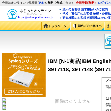
会員はオンラインで見積書(
)を
無料で作成
できます
会員登録(無料)
ログイン
見本
法人のお客様 請求書払いのご案内
学校・官公庁のお客様 校費・公費
研究機関のお客様 科研費払いのご案
IBM [N-1商品]IBM English 
39T7118, 39T7148 (39T71
メ
商
型
保
返