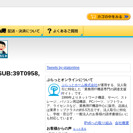
Tweets by platonline
 SUB:39T0958,
ぷらっとオンラインについて
ぷらっとホーム株式会社
が運用する、法人取
引に特化した「業務用IT機器専門の調達支援
サイト」です。
1999年よりネットワーク機器、サーバ、スト
レージ、パソコン周辺機器、PCパーツ、ソフトウェ
ア、ライセンスなど、業務用IT機器中心に販売。品揃え
は業界トップクラスの約5.5万点です。法人取引に特化
し、学校・官公庁・一般法人のお客様の請求書後払いに
も対応しています。
IPv6への取り組み
会社概要
お客様からの声
もっと見る