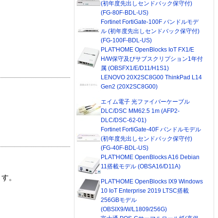
(初年度先出しセンドバック保守付)
(FG-80F-BDL-US)
Fortinet FortiGate-100F バンドルモデ
ル (初年度先出しセンドバック保守付)
(FG-100F-BDL-US)
PLAT'HOME OpenBlocks IoT FX1/E
H/W保守及びサブスクリプション1年付
属 (OBSFX1/E/D11/H1S1)
LENOVO 20X2SC8G00 ThinkPad L14
Gen2 (20X2SC8G00)
エイム電子 光ファイバーケーブル
DLC/DSC MM62.5 1m (AFP2-
DLC/DSC-62-01)
Fortinet FortiGate-40F バンドルモデル
(初年度先出しセンドバック保守付)
(FG-40F-BDL-US)
PLAT'HOME OpenBlocks A16 Debian
11搭載モデル (OBSA16/D11A)
ます。
PLAT'HOME OpenBlocks IX9 Windows
10 IoT Enterprise 2019 LTSC搭載
256GBモデル
(OBSIX9/W/L1809/256G)