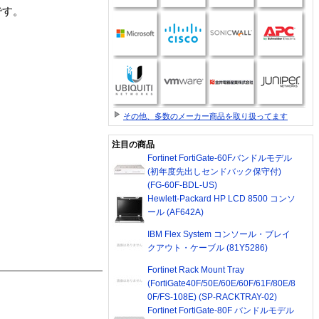
商品です。
その他、多数のメーカー商品を取り扱ってます
注目の商品
Fortinet FortiGate-60Fバンドルモデル
(初年度先出しセンドバック保守付)
(FG-60F-BDL-US)
Hewlett-Packard HP LCD 8500 コンソ
ール (AF642A)
IBM Flex System コンソール・ブレイ
クアウト・ケーブル (81Y5286)
Fortinet Rack Mount Tray
(FortiGate40F/50E/60E/60F/61F/80E/8
0F/FS-108E) (SP-RACKTRAY-02)
Fortinet FortiGate-80F バンドルモデル