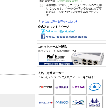
東京大学/K様
(ご利用期間2009年～)
“
請求書払いに対応していただいているので利用
しております。メールでの問い合わせにも丁寧
に対応していただけるので大変ありがたいで
す。
あなたの声をお寄せください!
公式アカウント / ページ
ぷらっとホーム社製品
当社ブランドの製品情報はこちら
人気・定番メーカー
ぷらっとオンラインで人気のメーカーをご紹介！