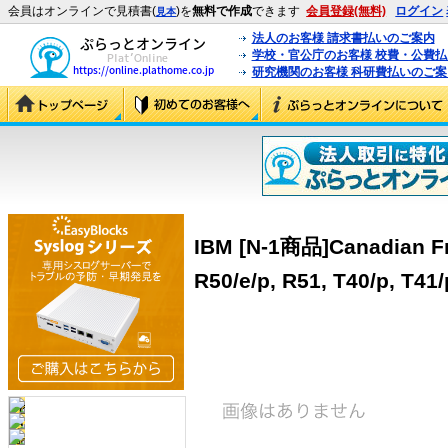
会員はオンラインで見積書(
)を
無料で作成
できます
会員登録(無料)
ログイン
見本
法人のお客様 請求書払いのご案内
学校・官公庁のお客様 校費・公費
研究機関のお客様 科研費払いのご案
IBM [N-1商品]Canadian Fr
R50/e/p, R51, T40/p, T41