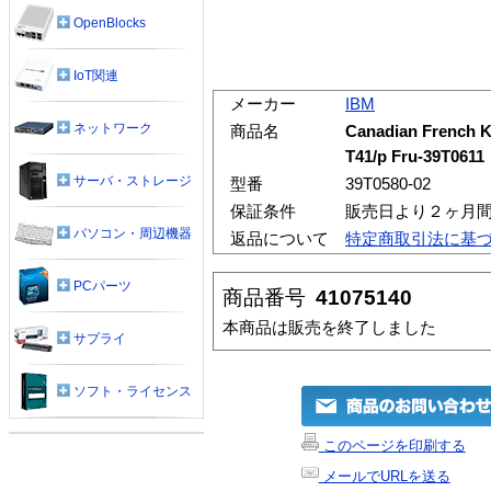
OpenBlocks
IoT関連
メーカー
IBM
ネットワーク
商品名
Canadian French Ke
T41/p Fru-39T0611
サーバ・ストレージ
型番
39T0580-02
保証条件
販売日より２ヶ月
パソコン・周辺機器
返品について
特定商取引法に基
PCパーツ
商品番号
41075140
本商品は販売を終了しました
サプライ
ソフト・ライセンス
このページを印刷する
メールでURLを送る