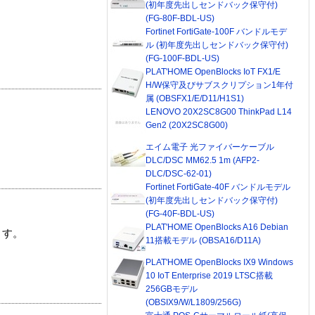
(初年度先出しセンドバック保守付)
(FG-80F-BDL-US)
Fortinet FortiGate-100F バンドルモデ
ル (初年度先出しセンドバック保守付)
(FG-100F-BDL-US)
PLAT'HOME OpenBlocks IoT FX1/E
H/W保守及びサブスクリプション1年付
属 (OBSFX1/E/D11/H1S1)
LENOVO 20X2SC8G00 ThinkPad L14
Gen2 (20X2SC8G00)
エイム電子 光ファイバーケーブル
DLC/DSC MM62.5 1m (AFP2-
DLC/DSC-62-01)
Fortinet FortiGate-40F バンドルモデル
(初年度先出しセンドバック保守付)
(FG-40F-BDL-US)
PLAT'HOME OpenBlocks A16 Debian
ます。
11搭載モデル (OBSA16/D11A)
PLAT'HOME OpenBlocks IX9 Windows
10 IoT Enterprise 2019 LTSC搭載
256GBモデル
(OBSIX9/W/L1809/256G)