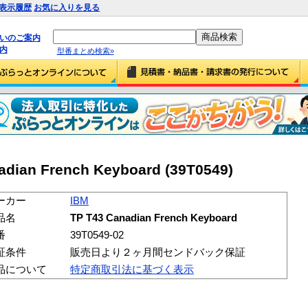
表示履歴
お気に入りを見る
払いのご案内
内
型番まとめ検索»
dian French Keyboard (39T0549)
ーカー
IBM
品名
TP T43 Canadian French Keyboard
番
39T0549-02
証条件
販売日より２ヶ月間センドバック保証
品について
特定商取引法に基づく表示