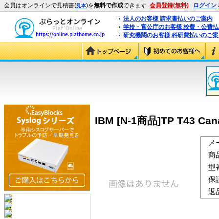
会員はオンラインで見積書(
)を
無料で作成
できます
会員登録(無料)
ログイン
見本
法人のお客様 請求書払いのご案内
学校・官公庁のお客様 校費・公費
研究機関のお客様 科研費払いのご案
IBM [N-1商品]TP T43 Cana
メ
商
型
保
返