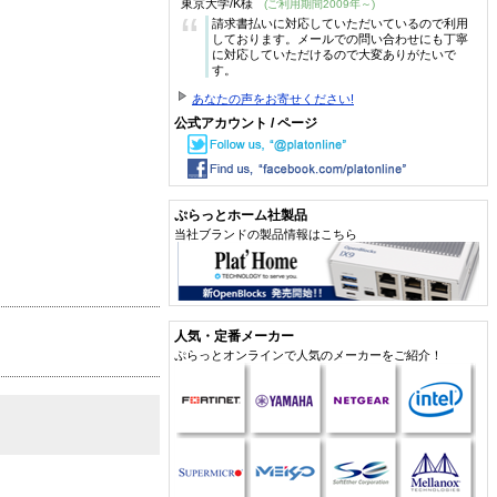
東京大学/K様
(ご利用期間2009年～)
“
請求書払いに対応していただいているので利用
しております。メールでの問い合わせにも丁寧
に対応していただけるので大変ありがたいで
す。
あなたの声をお寄せください!
公式アカウント / ページ
ぷらっとホーム社製品
当社ブランドの製品情報はこちら
人気・定番メーカー
ぷらっとオンラインで人気のメーカーをご紹介！