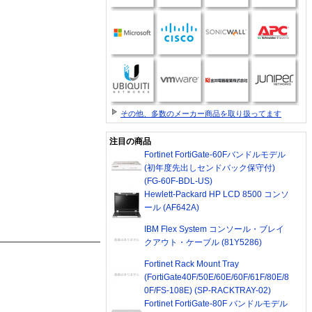
その他、多数のメーカー商品を取り扱ってます
注目の商品
Fortinet FortiGate-60Fバンドルモデル
(初年度先出しセンドバック保守付)
(FG-60F-BDL-US)
Hewlett-Packard HP LCD 8500 コンソ
ール (AF642A)
IBM Flex System コンソール・ブレイ
クアウト・ケーブル (81Y5286)
Fortinet Rack Mount Tray
(FortiGate40F/50E/60E/60F/61F/80E/8
0F/FS-108E) (SP-RACKTRAY-02)
Fortinet FortiGate-80F バンドルモデル