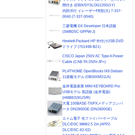
間付き (EBIX/SYSLOG120G/1Y)
内田洋行 イレーザーFB型(大) 7-337-
0040 (7-337-0040)
三菱電機 GX Developer 日本語版
(SW8D5C-GPPW-J)
Hewlett-Packard HP 外付けUSB DVD
ドライブ (701498-B21)
CISCO Japan 250V AC Type A Power
Cable (CAB-TA-250V-JP=)
PLAT'HOME OpenBlocks IX9 Debian
11搭載モデル (OBSIX9/D11A)
金井電器産業 MINI KEYBOARD Pro
USBモデル 英語版 (金井電器)
(HMB632KUS/R)
大電 100BASE-TX/FXメディアコンバ
ータ DN2800GE (DN2800GE)
エイム電子 光ファイバーケーブル
DLC/DSC MM62.5 2m (AFP2-
DLC/DSC-62-02)