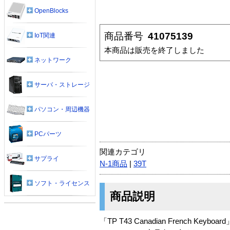
OpenBlocks
商品番号
41075139
IoT関連
本商品は販売を終了しました
ネットワーク
サーバ・ストレージ
パソコン・周辺機器
PCパーツ
関連カテゴリ
サプライ
N-1商品
|
39T
ソフト・ライセンス
商品説明
「TP T43 Canadian French Keyb