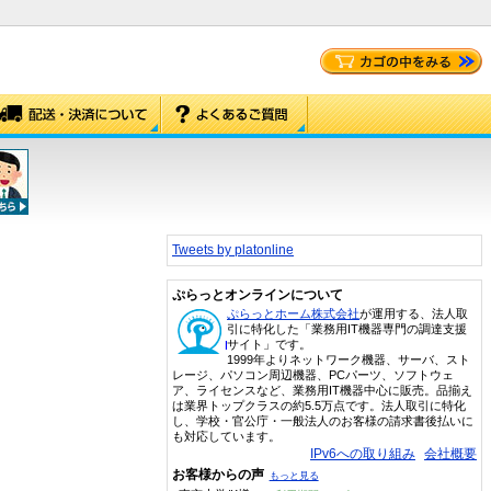
Tweets by platonline
ぷらっとオンラインについて
ぷらっとホーム株式会社
が運用する、法人取
引に特化した「業務用IT機器専門の調達支援
サイト」です。
1999年よりネットワーク機器、サーバ、スト
レージ、パソコン周辺機器、PCパーツ、ソフトウェ
ア、ライセンスなど、業務用IT機器中心に販売。品揃え
は業界トップクラスの約5.5万点です。法人取引に特化
し、学校・官公庁・一般法人のお客様の請求書後払いに
も対応しています。
IPv6への取り組み
会社概要
お客様からの声
もっと見る