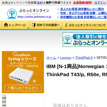
会員はオンラインで見積書(
)を
無料で作成
できます
会員登録(無料)
ログイン
見本
法人のお客様 請求書払いのご案内
学校・官公庁のお客様 校費・公費
研究機関のお客様 科研費払いのご案
ホーム
>
Lenovo
>
ThinkPad X
> 39T05
IBM [N-1商品]Norwegian 1
ThinkPad T43/p, R50e, R