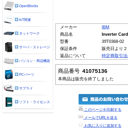
OpenBlocks
IoT関連
メーカー
IBM
ネットワーク
商品名
Inverter Ca
型番
39T0368-02
サーバ・ストレージ
保証条件
販売日より２
返品について
特定商取引法
パソコン・周辺機器
商品番号
41075136
PCパーツ
本商品は販売を終了しました
サプライ
ソフト・ライセンス
このページを印刷する
メールでURLを送る
お気に入りに追加する