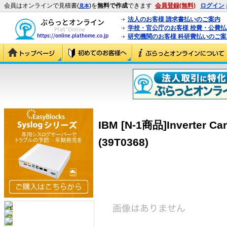
会員はオンラインで見積書(
)を
無料で作成
できます
会員登録(無料)
ログイン
見本
法人のお客様 請求書払いのご案内
学校・官公庁のお客様 校費・公費
研究機関のお客様 科研費払いのご案
IBM [N-1商品]Inverter Ca
(39T0368)