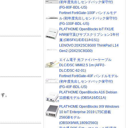
(初年度先出しセンドバック保守付)
(FG-80F-BDL-US)
Fortinet FortiGate-100F バンドルモデ
ル (初年度先出しセンドバック保守付)
(FG-100F-BDL-US)
PLAT'HOME OpenBlocks IoT FX1/E
H/W保守及びサブスクリプション1年付
属 (OBSFX1/E/D11/H1S1)
LENOVO 20X2SC8G00 ThinkPad L14
Gen2 (20X2SC8G00)
エイム電子 光ファイバーケーブル
DLC/DSC MM62.5 1m (AFP2-
DLC/DSC-62-01)
Fortinet FortiGate-40F バンドルモデル
(初年度先出しセンドバック保守付)
(FG-40F-BDL-US)
PLAT'HOME OpenBlocks A16 Debian
ます。
11搭載モデル (OBSA16/D11A)
PLAT'HOME OpenBlocks IX9 Windows
10 IoT Enterprise 2019 LTSC搭載
256GBモデル
(OBSIX9/W/L1809/256G)