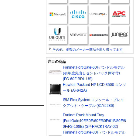
その他、多数のメーカー商品を取り扱ってます
注目の商品
Fortinet FortiGate-60Fバンドルモデル
(初年度先出しセンドバック保守付)
(FG-60F-BDL-US)
Hewlett-Packard HP LCD 8500 コンソ
ール (AF642A)
IBM Flex System コンソール・ブレイ
クアウト・ケーブル (81Y5286)
Fortinet Rack Mount Tray
(FortiGate40F/50E/60E/60F/61F/80E/8
0F/FS-108E) (SP-RACKTRAY-02)
Fortinet FortiGate-80F バンドルモデル