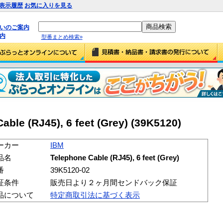
表示履歴
お気に入りを見る
払いのご案内
内
型番まとめ検索»
ble (RJ45), 6 feet (Grey) (39K5120)
ーカー
IBM
品名
Telephone Cable (RJ45), 6 feet (Grey)
番
39K5120-02
証条件
販売日より２ヶ月間センドバック保証
品について
特定商取引法に基づく表示