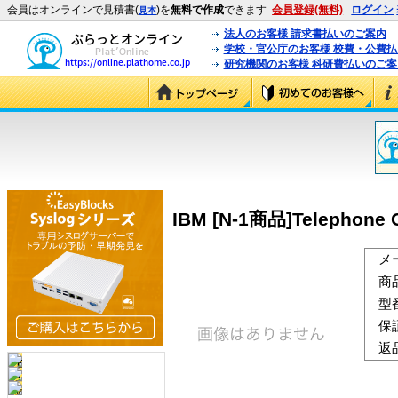
会員はオンラインで見積書(
)を
無料で作成
できます
会員登録(無料)
ログイン
見本
法人のお客様 請求書払いのご案内
学校・官公庁のお客様 校費・公費
研究機関のお客様 科研費払いのご案
IBM [N-1商品]Telephone Ca
メ
商
型
保
返