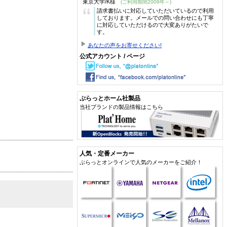
東京大学/K様
(ご利用期間2009年～)
“
請求書払いに対応していただいているので利用
しております。メールでの問い合わせにも丁寧
に対応していただけるので大変ありがたいで
す。
あなたの声をお寄せください!
公式アカウント / ページ
ぷらっとホーム社製品
当社ブランドの製品情報はこちら
人気・定番メーカー
ぷらっとオンラインで人気のメーカーをご紹介！