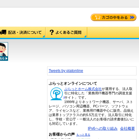
Tweets by platonline
ぷらっとオンラインについて
ぷらっとホーム株式会社
が運用する、法人取
引に特化した「業務用IT機器専門の調達支援
サイト」です。
1999年よりネットワーク機器、サーバ、スト
レージ、パソコン周辺機器、PCパーツ、ソフトウェ
ア、ライセンスなど、業務用IT機器中心に販売。品揃え
は業界トップクラスの約5.5万点です。法人取引に特化
し、学校・官公庁・一般法人のお客様の請求書後払いに
も対応しています。
IPv6への取り組み
会社概要
お客様からの声
もっと見る