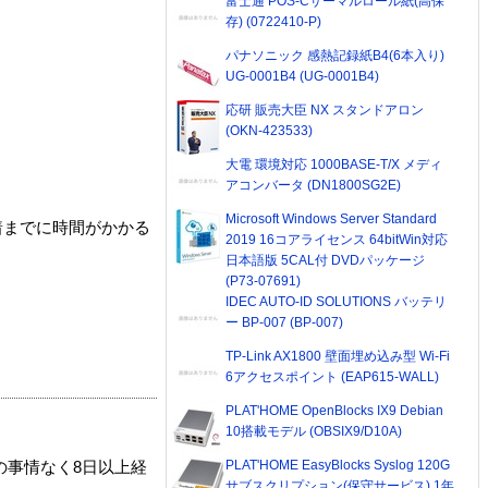
富士通 POS-Cサーマルロール紙(高保
存) (0722410-P)
パナソニック 感熱記録紙B4(6本入り)
UG-0001B4 (UG-0001B4)
応研 販売大臣 NX スタンドアロン
(OKN-423533)
大電 環境対応 1000BASE-T/X メディ
アコンバータ (DN1800SG2E)
Microsoft Windows Server Standard
着までに時間がかかる
2019 16コアライセンス 64bitWin対応
日本語版 5CAL付 DVDパッケージ
(P73-07691)
IDEC AUTO-ID SOLUTIONS バッテリ
ー BP-007 (BP-007)
TP-Link AX1800 壁面埋め込み型 Wi-Fi
6アクセスポイント (EAP615-WALL)
PLAT'HOME OpenBlocks IX9 Debian
10搭載モデル (OBSIX9/D10A)
PLAT'HOME EasyBlocks Syslog 120G
の事情なく8日以上経
サブスクリプション(保守サービス) 1年