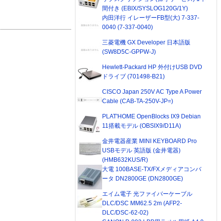
間付き (EBIX/SYSLOG120G/1Y)
内田洋行 イレーザーFB型(大) 7-337-
0040 (7-337-0040)
三菱電機 GX Developer 日本語版
(SW8D5C-GPPW-J)
Hewlett-Packard HP 外付けUSB DVD
ドライブ (701498-B21)
CISCO Japan 250V AC Type A Power
Cable (CAB-TA-250V-JP=)
PLAT'HOME OpenBlocks IX9 Debian
11搭載モデル (OBSIX9/D11A)
金井電器産業 MINI KEYBOARD Pro
USBモデル 英語版 (金井電器)
(HMB632KUS/R)
大電 100BASE-TX/FXメディアコンバ
ータ DN2800GE (DN2800GE)
エイム電子 光ファイバーケーブル
DLC/DSC MM62.5 2m (AFP2-
DLC/DSC-62-02)