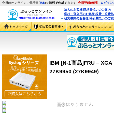
会員はオンラインで見積書(
)を
無料で作成
できます
会員登録(無料)
ログイン
見本
法人のお客様 請求書払いのご案内
学校・官公庁のお客様 校費・公費
研究機関のお客様 科研費払いのご案
IBM [N-1商品]FRU – XGA I
27K9950 (27K9949)