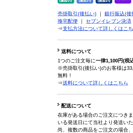
売掛取引(後払い)
｜
銀行振込(後
換宅配便
｜
セブンイレブン決済
⇒
支払方法について詳しくはこ
送料について
1つのご注文毎に
一律1,100円(税
※売掛取引(後払い)のお客様は33
無料！
⇒
送料について詳しくはこちら
配送について
在庫がある場合のご注文につき
いる発送日にて当社より発送い
尚、複数の商品をご注文の場合