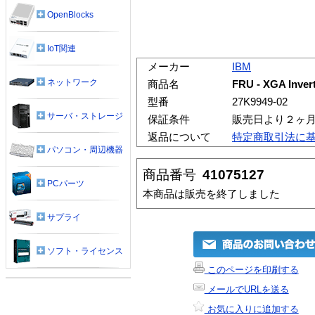
OpenBlocks
IoT関連
メーカー
IBM
ネットワーク
商品名
FRU - XGA Inver
型番
27K9949-02
サーバ・ストレージ
保証条件
販売日より２ヶ
返品について
特定商取引法に
パソコン・周辺機器
商品番号
41075127
PCパーツ
本商品は販売を終了しました
サプライ
ソフト・ライセンス
このページを印刷する
メールでURLを送る
お気に入りに追加する