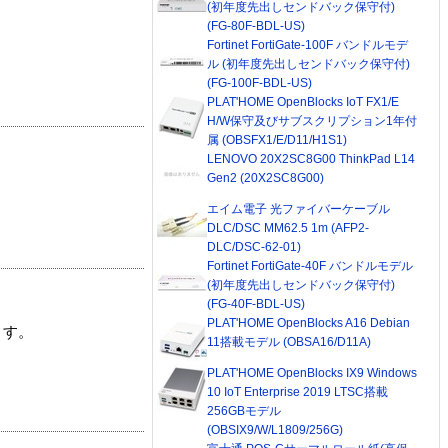
(初年度先出しセンドバック保守付)
(FG-80F-BDL-US)
Fortinet FortiGate-100F バンドルモデ
ル (初年度先出しセンドバック保守付)
(FG-100F-BDL-US)
PLAT'HOME OpenBlocks IoT FX1/E
H/W保守及びサブスクリプション1年付
属 (OBSFX1/E/D11/H1S1)
LENOVO 20X2SC8G00 ThinkPad L14
Gen2 (20X2SC8G00)
エイム電子 光ファイバーケーブル
DLC/DSC MM62.5 1m (AFP2-
DLC/DSC-62-01)
Fortinet FortiGate-40F バンドルモデル
(初年度先出しセンドバック保守付)
(FG-40F-BDL-US)
PLAT'HOME OpenBlocks A16 Debian
ます。
11搭載モデル (OBSA16/D11A)
PLAT'HOME OpenBlocks IX9 Windows
10 IoT Enterprise 2019 LTSC搭載
256GBモデル
(OBSIX9/W/L1809/256G)