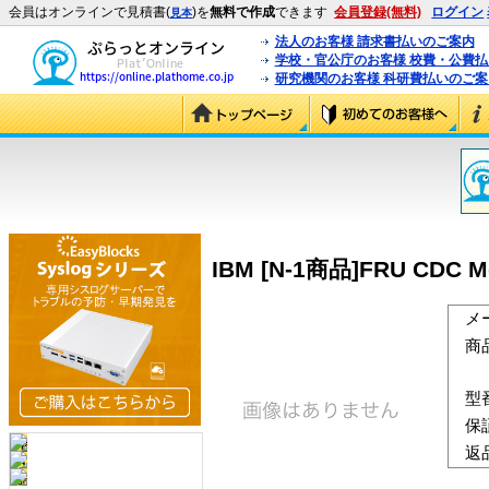
会員はオンラインで見積書(
)を
無料で作成
できます
会員登録(無料)
ログイン
見本
法人のお客様 請求書払いのご案内
学校・官公庁のお客様 校費・公費
研究機関のお客様 科研費払いのご案
IBM [N-1商品]FRU CDC Mo
メ
商
型
保
返