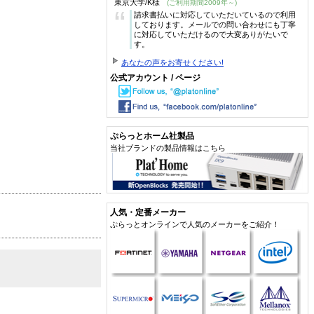
東京大学/K様
(ご利用期間2009年～)
“
請求書払いに対応していただいているので利用
しております。メールでの問い合わせにも丁寧
に対応していただけるので大変ありがたいで
す。
あなたの声をお寄せください!
公式アカウント / ページ
ぷらっとホーム社製品
当社ブランドの製品情報はこちら
人気・定番メーカー
ぷらっとオンラインで人気のメーカーをご紹介！