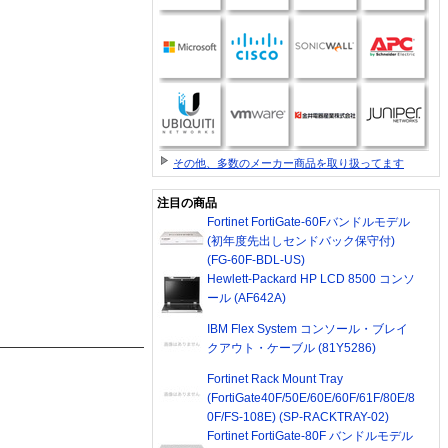
その他、多数のメーカー商品を取り扱ってます
注目の商品
Fortinet FortiGate-60Fバンドルモデル
(初年度先出しセンドバック保守付)
(FG-60F-BDL-US)
Hewlett-Packard HP LCD 8500 コンソ
ール (AF642A)
IBM Flex System コンソール・ブレイ
クアウト・ケーブル (81Y5286)
Fortinet Rack Mount Tray
(FortiGate40F/50E/60E/60F/61F/80E/8
0F/FS-108E) (SP-RACKTRAY-02)
Fortinet FortiGate-80F バンドルモデル