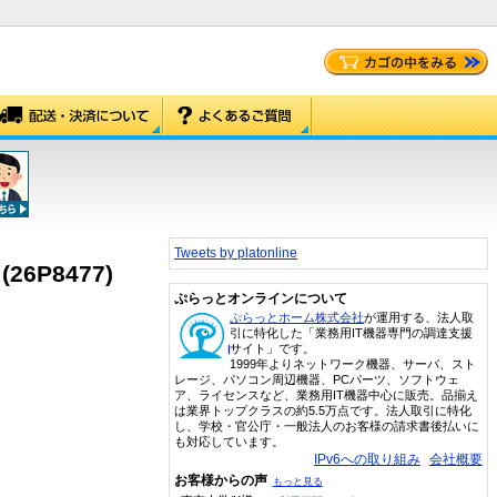
Tweets by platonline
(26P8477)
ぷらっとオンラインについて
ぷらっとホーム株式会社
が運用する、法人取
引に特化した「業務用IT機器専門の調達支援
サイト」です。
1999年よりネットワーク機器、サーバ、スト
レージ、パソコン周辺機器、PCパーツ、ソフトウェ
ア、ライセンスなど、業務用IT機器中心に販売。品揃え
は業界トップクラスの約5.5万点です。法人取引に特化
し、学校・官公庁・一般法人のお客様の請求書後払いに
も対応しています。
IPv6への取り組み
会社概要
お客様からの声
もっと見る