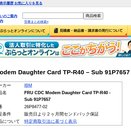
表示履歴
お気に入りを見る
払いのご案内
内
型番まとめ検索»
dem Daughter Card TP-R40 – Sub 91P7657 
ーカー
IBM
品名
FRU CDC Modem Daughter Card TP-R40 -
Sub 91P7657
番
26P8477-02
証条件
販売日より２ヶ月間センドバック保証
品について
特定商取引法に基づく表示