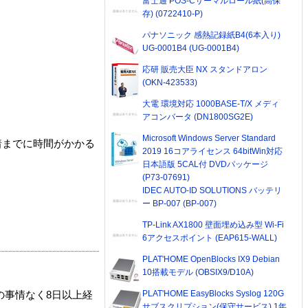
富士通 POS-Cサーマルロール紙(高保
存) (0722410-P)
パナソニック 感熱記録紙B4(6本入り)
UG-0001B4 (UG-0001B4)
応研 販売大臣 NX スタンドアロン
(OKN-423533)
大電 環境対応 1000BASE-T/X メディ
アコンバータ (DN1800SG2E)
Microsoft Windows Server Standard
着までに時間がかかる
2019 16コアライセンス 64bitWin対応
日本語版 5CAL付 DVDパッケージ
(P73-07691)
IDEC AUTO-ID SOLUTIONS バッテリ
ー BP-007 (BP-007)
TP-Link AX1800 壁面埋め込み型 Wi-Fi
6アクセスポイント (EAP615-WALL)
PLAT'HOME OpenBlocks IX9 Debian
10搭載モデル (OBSIX9/D10A)
PLAT'HOME EasyBlocks Syslog 120G
の事情なく8日以上経
サブスクリプション(保守サービス) 1年