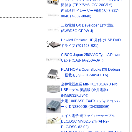
間付き (EBIX/SYSLOG120G/1Y)
内田洋行 イレーザーFB型(大) 7-337-
0040 (7-337-0040)
三菱電機 GX Developer 日本語版
(SW8D5C-GPPW-J)
Hewlett-Packard HP 外付けUSB DVD
ドライブ (701498-B21)
CISCO Japan 250V AC Type A Power
Cable (CAB-TA-250V-JP=)
PLAT'HOME OpenBlocks IX9 Debian
11搭載モデル (OBSIX9/D11A)
金井電器産業 MINI KEYBOARD Pro
USBモデル 英語版 (金井電器)
(HMB632KUS/R)
大電 100BASE-TX/FXメディアコンバ
ータ DN2800GE (DN2800GE)
エイム電子 光ファイバーケーブル
DLC/DSC MM62.5 2m (AFP2-
DLC/DSC-62-02)