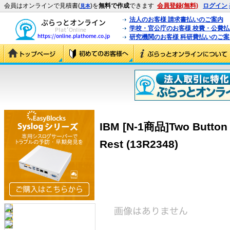
会員はオンラインで見積書(
)を
無料で作成
できます
会員登録(無料)
ログイン
見本
法人のお客様 請求書払いのご案内
学校・官公庁のお客様 校費・公費
研究機関のお客様 科研費払いのご案
IBM [N-1商品]Two Button 
Rest (13R2348)