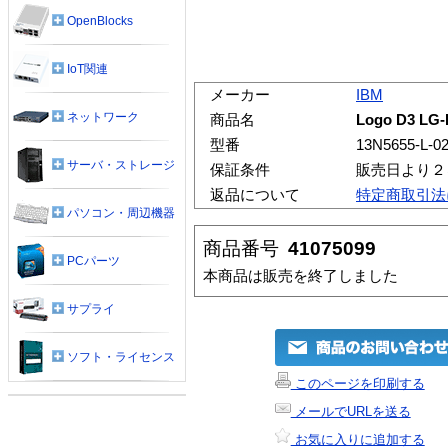
OpenBlocks
IoT関連
メーカー
IBM
ネットワーク
商品名
Logo D3 LG-
型番
13N5655-L-0
サーバ・ストレージ
保証条件
販売日より２
返品について
特定商取引法
パソコン・周辺機器
商品番号
41075099
PCパーツ
本商品は販売を終了しました
サプライ
ソフト・ライセンス
このページを印刷する
メールでURLを送る
お気に入りに追加する