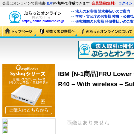
会員はオンラインで見積書(
)を
無料で作成
できます
会員登録(無料)
ログイン
見本
法人のお客様 請求書払いのご案内
学校・官公庁のお客様 校費・公費
研究機関のお客様 科研費払いのご案
IBM [N-1商品]FRU Lower C
R40 – With wireless – S