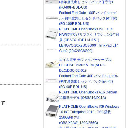
(初年度先出しセンドバック保守付)
(FG-80F-BDL-US)
Fortinet FortiGate-100F バンドルモデ
ル (初年度先出しセンドバック保守付)
(FG-100F-BDL-US)
PLAT'HOME OpenBlocks IoT FX1/E
H/W保守及びサブスクリプション1年付
属 (OBSFX1/E/D11/H1S1)
LENOVO 20X2SC8G00 ThinkPad L14
Gen2 (20X2SC8G00)
エイム電子 光ファイバーケーブル
DLC/DSC MM62.5 1m (AFP2-
DLC/DSC-62-01)
Fortinet FortiGate-40F バンドルモデル
(初年度先出しセンドバック保守付)
(FG-40F-BDL-US)
PLAT'HOME OpenBlocks A16 Debian
11搭載モデル (OBSA16/D11A)
ます。
PLAT'HOME OpenBlocks IX9 Windows
10 IoT Enterprise 2019 LTSC搭載
256GBモデル
(OBSIX9/W/L1809/256G)