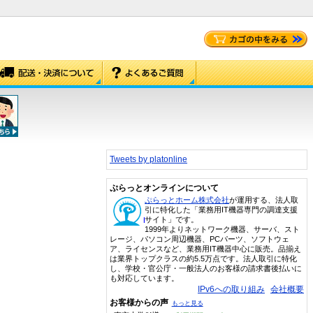
Tweets by platonline
ぷらっとオンラインについて
ぷらっとホーム株式会社
が運用する、法人取
引に特化した「業務用IT機器専門の調達支援
サイト」です。
1999年よりネットワーク機器、サーバ、スト
レージ、パソコン周辺機器、PCパーツ、ソフトウェ
ア、ライセンスなど、業務用IT機器中心に販売。品揃え
は業界トップクラスの約5.5万点です。法人取引に特化
し、学校・官公庁・一般法人のお客様の請求書後払いに
も対応しています。
IPv6への取り組み
会社概要
お客様からの声
もっと見る