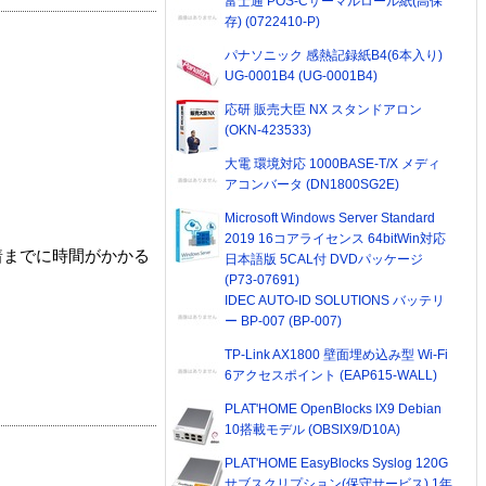
富士通 POS-Cサーマルロール紙(高保
存) (0722410-P)
パナソニック 感熱記録紙B4(6本入り)
UG-0001B4 (UG-0001B4)
応研 販売大臣 NX スタンドアロン
(OKN-423533)
大電 環境対応 1000BASE-T/X メディ
アコンバータ (DN1800SG2E)
Microsoft Windows Server Standard
2019 16コアライセンス 64bitWin対応
着までに時間がかかる
日本語版 5CAL付 DVDパッケージ
(P73-07691)
IDEC AUTO-ID SOLUTIONS バッテリ
ー BP-007 (BP-007)
TP-Link AX1800 壁面埋め込み型 Wi-Fi
6アクセスポイント (EAP615-WALL)
PLAT'HOME OpenBlocks IX9 Debian
10搭載モデル (OBSIX9/D10A)
PLAT'HOME EasyBlocks Syslog 120G
サブスクリプション(保守サービス) 1年