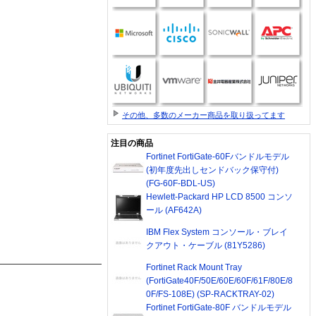
その他、多数のメーカー商品を取り扱ってます
注目の商品
Fortinet FortiGate-60Fバンドルモデル
(初年度先出しセンドバック保守付)
(FG-60F-BDL-US)
Hewlett-Packard HP LCD 8500 コンソ
ール (AF642A)
IBM Flex System コンソール・ブレイ
クアウト・ケーブル (81Y5286)
Fortinet Rack Mount Tray
(FortiGate40F/50E/60E/60F/61F/80E/8
0F/FS-108E) (SP-RACKTRAY-02)
Fortinet FortiGate-80F バンドルモデル