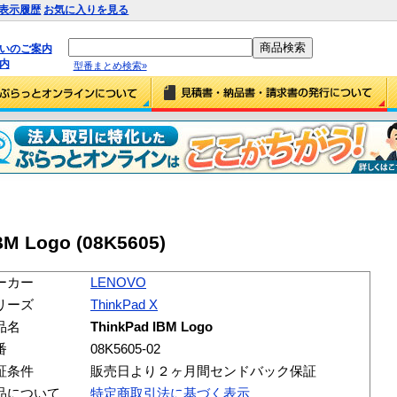
表示履歴
お気に入りを見る
払いのご案内
内
型番まとめ検索»
BM Logo (08K5605)
ーカー
LENOVO
リーズ
ThinkPad X
品名
ThinkPad IBM Logo
番
08K5605-02
証条件
販売日より２ヶ月間センドバック保証
品について
特定商取引法に基づく表示