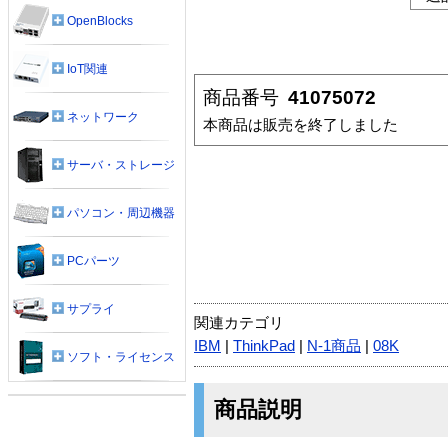
OpenBlocks
IoT関連
商品番号
41075072
ネットワーク
本商品は販売を終了しました
サーバ・ストレージ
パソコン・周辺機器
PCパーツ
サプライ
関連カテゴリ
IBM
|
ThinkPad
|
N-1商品
|
08K
ソフト・ライセンス
商品説明