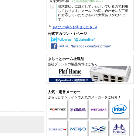
東京大学/K様
(ご利用期間2009年～)
“
請求書払いに対応していただいているので利用
しております。メールでの問い合わせにも丁寧
に対応していただけるので大変ありがたいで
す。
あなたの声をお寄せください!
公式アカウント / ページ
ぷらっとホーム社製品
当社ブランドの製品情報はこちら
人気・定番メーカー
ぷらっとオンラインで人気のメーカーをご紹介！