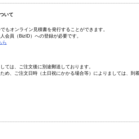
ついて
つでもオンライン見積書を発行することができます。
会員（BizID）への登録が必要です。
ちら
ましては、ご注文後に別途郵送しております。
のため、ご注文日時（土日祝にかかる場合等）によりましては、到