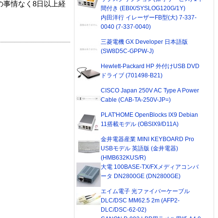
の事情なく8日以上経
間付き (EBIX/SYSLOG120G/1Y)
内田洋行 イレーザーFB型(大) 7-337-
0040 (7-337-0040)
三菱電機 GX Developer 日本語版
(SW8D5C-GPPW-J)
Hewlett-Packard HP 外付けUSB DVD
ドライブ (701498-B21)
CISCO Japan 250V AC Type A Power
Cable (CAB-TA-250V-JP=)
PLAT'HOME OpenBlocks IX9 Debian
11搭載モデル (OBSIX9/D11A)
金井電器産業 MINI KEYBOARD Pro
USBモデル 英語版 (金井電器)
(HMB632KUS/R)
大電 100BASE-TX/FXメディアコンバ
ータ DN2800GE (DN2800GE)
エイム電子 光ファイバーケーブル
DLC/DSC MM62.5 2m (AFP2-
DLC/DSC-62-02)