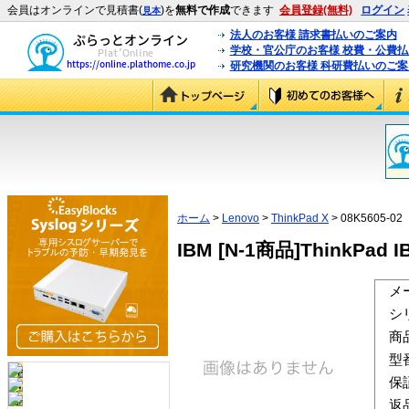
会員はオンラインで見積書(
)を
無料で作成
できます
会員登録(無料)
ログイン
見本
法人のお客様 請求書払いのご案内
学校・官公庁のお客様 校費・公費
研究機関のお客様 科研費払いのご案
ホーム
>
Lenovo
>
ThinkPad X
> 08K5605-02
IBM [N-1商品]ThinkPad I
メ
シ
商
型
保
返