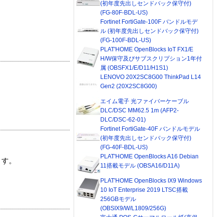
(初年度先出しセンドバック保守付)
(FG-80F-BDL-US)
Fortinet FortiGate-100F バンドルモデ
ル (初年度先出しセンドバック保守付)
(FG-100F-BDL-US)
PLAT'HOME OpenBlocks IoT FX1/E
H/W保守及びサブスクリプション1年付
属 (OBSFX1/E/D11/H1S1)
LENOVO 20X2SC8G00 ThinkPad L14
Gen2 (20X2SC8G00)
エイム電子 光ファイバーケーブル
DLC/DSC MM62.5 1m (AFP2-
DLC/DSC-62-01)
Fortinet FortiGate-40F バンドルモデル
(初年度先出しセンドバック保守付)
(FG-40F-BDL-US)
PLAT'HOME OpenBlocks A16 Debian
ます。
11搭載モデル (OBSA16/D11A)
PLAT'HOME OpenBlocks IX9 Windows
10 IoT Enterprise 2019 LTSC搭載
256GBモデル
(OBSIX9/W/L1809/256G)