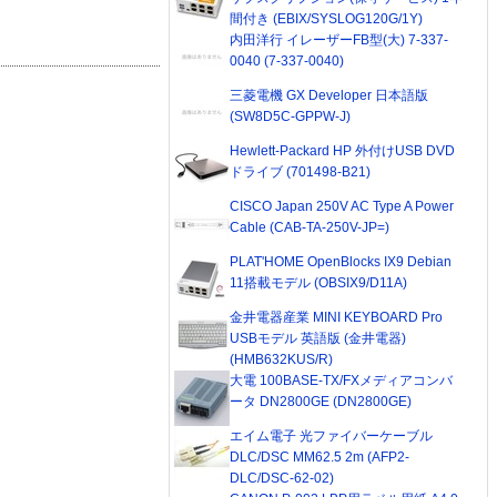
間付き (EBIX/SYSLOG120G/1Y)
内田洋行 イレーザーFB型(大) 7-337-
0040 (7-337-0040)
三菱電機 GX Developer 日本語版
(SW8D5C-GPPW-J)
Hewlett-Packard HP 外付けUSB DVD
ドライブ (701498-B21)
CISCO Japan 250V AC Type A Power
Cable (CAB-TA-250V-JP=)
PLAT'HOME OpenBlocks IX9 Debian
11搭載モデル (OBSIX9/D11A)
金井電器産業 MINI KEYBOARD Pro
USBモデル 英語版 (金井電器)
(HMB632KUS/R)
大電 100BASE-TX/FXメディアコンバ
ータ DN2800GE (DN2800GE)
エイム電子 光ファイバーケーブル
DLC/DSC MM62.5 2m (AFP2-
DLC/DSC-62-02)