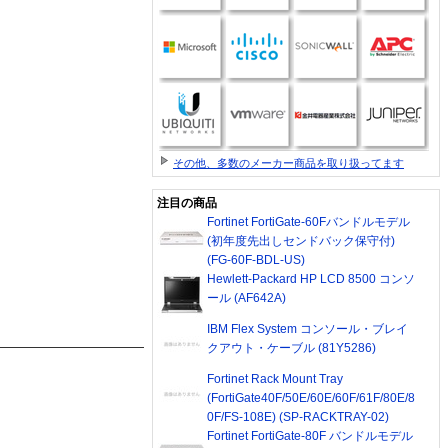
その他、多数のメーカー商品を取り扱ってます
注目の商品
Fortinet FortiGate-60Fバンドルモデル
(初年度先出しセンドバック保守付)
(FG-60F-BDL-US)
Hewlett-Packard HP LCD 8500 コンソ
ール (AF642A)
IBM Flex System コンソール・ブレイ
クアウト・ケーブル (81Y5286)
Fortinet Rack Mount Tray
(FortiGate40F/50E/60E/60F/61F/80E/8
0F/FS-108E) (SP-RACKTRAY-02)
Fortinet FortiGate-80F バンドルモデル