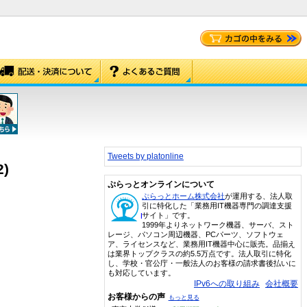
Tweets by platonline
2)
ぷらっとオンラインについて
ぷらっとホーム株式会社
が運用する、法人取
引に特化した「業務用IT機器専門の調達支援
サイト」です。
1999年よりネットワーク機器、サーバ、スト
レージ、パソコン周辺機器、PCパーツ、ソフトウェ
ア、ライセンスなど、業務用IT機器中心に販売。品揃え
は業界トップクラスの約5.5万点です。法人取引に特化
し、学校・官公庁・一般法人のお客様の請求書後払いに
も対応しています。
IPv6への取り組み
会社概要
お客様からの声
もっと見る