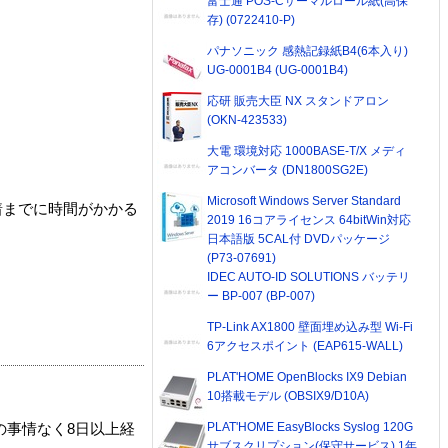
富士通 POS-Cサーマルロール紙(高保
存) (0722410-P)
パナソニック 感熱記録紙B4(6本入り)
UG-0001B4 (UG-0001B4)
応研 販売大臣 NX スタンドアロン
(OKN-423533)
大電 環境対応 1000BASE-T/X メディ
アコンバータ (DN1800SG2E)
Microsoft Windows Server Standard
着までに時間がかかる
2019 16コアライセンス 64bitWin対応
日本語版 5CAL付 DVDパッケージ
(P73-07691)
IDEC AUTO-ID SOLUTIONS バッテリ
ー BP-007 (BP-007)
TP-Link AX1800 壁面埋め込み型 Wi-Fi
6アクセスポイント (EAP615-WALL)
PLAT'HOME OpenBlocks IX9 Debian
10搭載モデル (OBSIX9/D10A)
PLAT'HOME EasyBlocks Syslog 120G
の事情なく8日以上経
サブスクリプション(保守サービス) 1年