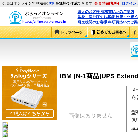
会員はオンラインで見積書(
)を
無料で作成
できます
会員登録(無料)
ログイン
見本
法人のお客様 請求書払いのご案内
学校・官公庁のお客様 校費・公費
研究機関のお客様 科研費払いのご案
IBM [N-1商品]UPS Extende
メ
商
型
保
返