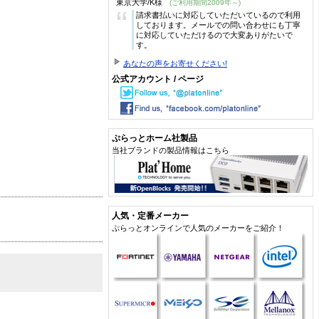
東京大学/K様
(ご利用期間2009年～)
“
請求書払いに対応していただいているので利用
しております。メールでの問い合わせにも丁寧
に対応していただけるので大変ありがたいで
す。
あなたの声をお寄せください!
公式アカウント / ページ
ぷらっとホーム社製品
当社ブランドの製品情報はこちら
人気・定番メーカー
ぷらっとオンラインで人気のメーカーをご紹介！