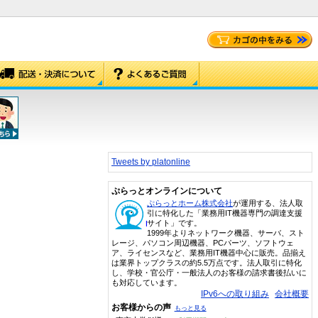
Tweets by platonline
ぷらっとオンラインについて
ぷらっとホーム株式会社
が運用する、法人取
引に特化した「業務用IT機器専門の調達支援
サイト」です。
1999年よりネットワーク機器、サーバ、スト
レージ、パソコン周辺機器、PCパーツ、ソフトウェ
ア、ライセンスなど、業務用IT機器中心に販売。品揃え
は業界トップクラスの約5.5万点です。法人取引に特化
し、学校・官公庁・一般法人のお客様の請求書後払いに
も対応しています。
IPv6への取り組み
会社概要
お客様からの声
もっと見る