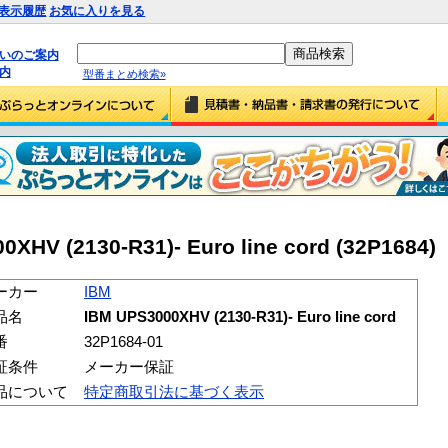
表示履歴
お気に入りを見る
払いのご案内
内
型番まとめ検索»
XHV (2130-R31)- Euro line cord (32P1684)
ーカー
IBM
品名
IBM UPS3000XHV (2130-R31)- Euro line cord
番
32P1684-01
証条件
メーカー保証
品について
特定商取引法に基づく表示