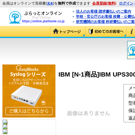
会員はオンラインで見積書(
)を
無料で作成
できます
会員登録(無料)
ログイン
見本
法人のお客様 請求書払いのご案内
学校・官公庁のお客様 校費・公費
研究機関のお客様 科研費払いのご案
IBM [N-1商品]IBM UPS3000
メ
商
型
保
返