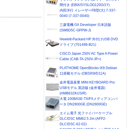
間付き (EBIX/SYSLOG120G/1Y)
内田洋行 イレーザーFB型(大) 7-337-
0040 (7-337-0040)
三菱電機 GX Developer 日本語版
(SW8D5C-GPPW-J)
Hewlett-Packard HP 外付けUSB DVD
ドライブ (701498-B21)
CISCO Japan 250V AC Type A Power
Cable (CAB-TA-250V-JP=)
PLAT'HOME OpenBlocks IX9 Debian
11搭載モデル (OBSIX9/D11A)
金井電器産業 MINI KEYBOARD Pro
USBモデル 英語版 (金井電器)
(HMB632KUS/R)
大電 100BASE-TX/FXメディアコンバ
ータ DN2800GE (DN2800GE)
エイム電子 光ファイバーケーブル
DLC/DSC MM62.5 2m (AFP2-
DLC/DSC-62-02)