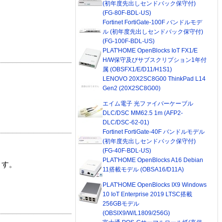
(初年度先出しセンドバック保守付)
(FG-80F-BDL-US)
Fortinet FortiGate-100F バンドルモデ
ル (初年度先出しセンドバック保守付)
(FG-100F-BDL-US)
PLAT'HOME OpenBlocks IoT FX1/E
H/W保守及びサブスクリプション1年付
属 (OBSFX1/E/D11/H1S1)
LENOVO 20X2SC8G00 ThinkPad L14
Gen2 (20X2SC8G00)
エイム電子 光ファイバーケーブル
DLC/DSC MM62.5 1m (AFP2-
DLC/DSC-62-01)
Fortinet FortiGate-40F バンドルモデル
(初年度先出しセンドバック保守付)
(FG-40F-BDL-US)
PLAT'HOME OpenBlocks A16 Debian
ます。
11搭載モデル (OBSA16/D11A)
PLAT'HOME OpenBlocks IX9 Windows
10 IoT Enterprise 2019 LTSC搭載
256GBモデル
(OBSIX9/W/L1809/256G)