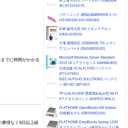
富士通 POS-Cサーマルロール紙(高保
存) (0722410-P)
パナソニック 感熱記録紙B4(6本入り)
UG-0001B4 (UG-0001B4)
応研 販売大臣 NX スタンドアロン
(OKN-423533)
大電 環境対応 1000BASE-T/X メディ
アコンバータ (DN1800SG2E)
Microsoft Windows Server Standard
着までに時間がかかる
2019 16コアライセンス 64bitWin対応
日本語版 5CAL付 DVDパッケージ
(P73-07691)
IDEC AUTO-ID SOLUTIONS バッテリ
ー BP-007 (BP-007)
TP-Link AX1800 壁面埋め込み型 Wi-Fi
6アクセスポイント (EAP615-WALL)
PLAT'HOME OpenBlocks IX9 Debian
10搭載モデル (OBSIX9/D10A)
PLAT'HOME EasyBlocks Syslog 120G
の事情なく8日以上経
サブスクリプション(保守サービス) 1年