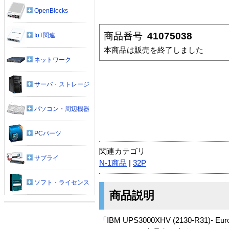
OpenBlocks
商品番号
41075038
IoT関連
本商品は販売を終了しました
ネットワーク
サーバ・ストレージ
パソコン・周辺機器
PCパーツ
関連カテゴリ
サプライ
N-1商品
|
32P
ソフト・ライセンス
商品説明
「IBM UPS3000XHV (2130-R31)- E