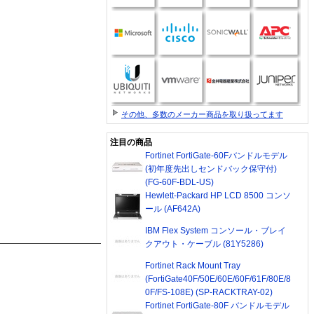
その他、多数のメーカー商品を取り扱ってます
注目の商品
Fortinet FortiGate-60Fバンドルモデル
(初年度先出しセンドバック保守付)
(FG-60F-BDL-US)
Hewlett-Packard HP LCD 8500 コンソ
ール (AF642A)
IBM Flex System コンソール・ブレイ
クアウト・ケーブル (81Y5286)
Fortinet Rack Mount Tray
(FortiGate40F/50E/60E/60F/61F/80E/8
0F/FS-108E) (SP-RACKTRAY-02)
Fortinet FortiGate-80F バンドルモデル