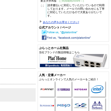
東京大学/K様
(ご利用期間2009年～)
“
請求書払いに対応していただいているので利用
しております。メールでの問い合わせにも丁寧
に対応していただけるので大変ありがたいで
す。
あなたの声をお寄せください!
公式アカウント / ページ
ぷらっとホーム社製品
当社ブランドの製品情報はこちら
人気・定番メーカー
ぷらっとオンラインで人気のメーカーをご紹介！